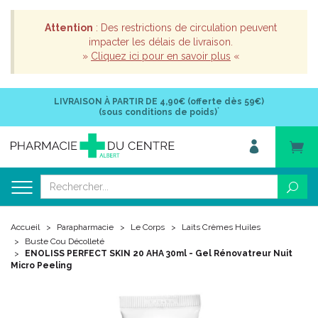
Attention
: Des restrictions de circulation peuvent
impacter les délais de livraison.
»
Cliquez ici pour en savoir plus
«
LIVRAISON À PARTIR DE
4,90€ (offerte dès 59€)
*
(sous conditions de poids)
Accueil
Parapharmacie
Le Corps
Laits Crèmes Huiles
Buste Cou Décolleté
ENOLISS PERFECT SKIN 20 AHA 30ml - Gel Rénovatreur Nuit
Micro Peeling