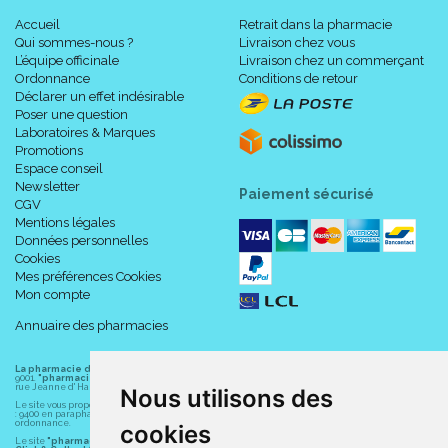
Accueil
Retrait dans la pharmacie
Qui sommes-nous ?
Livraison chez vous
L’équipe officinale
Livraison chez un commerçant
Ordonnance
Conditions de retour
Déclarer un effet indésirable
Poser une question
Laboratoires & Marques
Promotions
Espace conseil
Newsletter
Paiement sécurisé
CGV
Mentions légales
Données personnelles
Cookies
Mes préférences Cookies
Mon compte
Annuaire des pharmacies
La pharmacie du centre à Albert
(80300) est une pharmacie française certifiée ISO
9001.
"pharmacie-du-centre-albert.fr "
est le site internet de l
a pharmacie du centre
, 32
rue Jeanne d' Harcourt, 80300 Albert.
Nous utilisons des
Le site vous propose un large choix de plus de 11000 références, au prix les plus bas possible
: 9400 en parapharmacie, animaux, orthopédie, matériel médical. 1700 en médicaments sans
ordonnance.
cookies
Le site
"pharmacie-du-centre-albert.fr"
vous propose les service suivants :