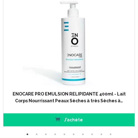
satine et lisse le grain de peau pour retrouver un teint
éclatant.
Pour une action ciblée sur les imperfections, le soin
correcteur anti-marques Perfect Skin Spot accélère la
résorption des boutons et limite le risque d’
hyperpigmentation post-inflammatoire.
Enfin, pour assainir la peau du corps, la lotion exfoliante et
lissante Perfect Skin Body 25 AHA corrige les imperfections
et rugosités pour retrouver une peau lisse et douce.
Code ACL : 0826348
Code EAN : 3770008263482
ENOCARE PRO EMULSION RELIPIDANTE 400ml - Lait
Corps Nourrissant Peaux Sèches à très Sèches à…
J’achète