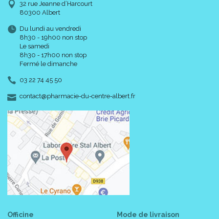
32 rue Jeanne d’Harcourt
80300 Albert
Du lundi au vendredi
8h30 - 19h00 non stop
Le samedi
8h30 - 17h00 non stop
Fermé le dimanche
03 22 74 45 50
-
-
contact
@
pharmacie-du-centre-albert.fr
Officine
Mode de livraison