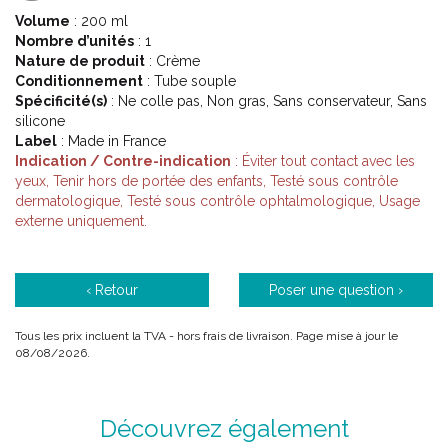
suffisamment hydratée, le film hydrolipidique à sa surface est
Volume
: 200 ml
altéré et ne remplit plus sa fonction de barrière protectrice.
Nombre d’unités
: 1
De plus, une peau suffisamment hydratée s’ avère plus belle,
Nature de produit
: Crème
plus souple et plus confortable.
Conditionnement
: Tube souple
La gamme Enocare concentre des principes actifs tels que l’
Spécificité(s)
: Ne colle pas, Non gras, Sans conservateur, Sans
extrait de salicorne, le squalane végétal et la provitamine B5.
silicone
Ils hydratent la peau, la régénèrent, l’ apaisent et la repulpent,
Label
: Made in France
tout en lui apportant douceur et souplesse. Ces soins
Indication / Contre-indication
: Éviter tout contact avec les
conviennent à toutes les peaux, même les plus sèches et
yeux, Tenir hors de portée des enfants, Testé sous contrôle
déshydratées.
dermatologique, Testé sous contrôle ophtalmologique, Usage
Répondant aux attentes de consommatrices à la recherche
externe uniquement.
de simplicité et de compositions optimisées, la gamme
Enocare propose des soins adaptés aux peaux sèches et
déshydratées, grâce à des formules courtes aux galéniques
sensorielles, sans ingrédients superflus.
‹ Retour
Poser une question ›
Code ACL : 0826371
Tous les prix incluent la TVA - hors frais de livraison. Page mise à jour le
08/08/2026.
Code EAN : 3770008263710
Découvrez également