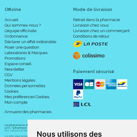
Officine
Mode de livraison
Accueil
Retrait dans la pharmacie
Qui sommes-nous ?
Livraison chez vous
L’équipe officinale
Livraison chez un commerçant
Ordonnance
Conditions de retour
Déclarer un effet indésirable
Poser une question
Laboratoires & Marques
Promotions
Espace conseil
Newsletter
Paiement sécurisé
CGV
Mentions légales
Données personnelles
Cookies
Mes préférences Cookies
Mon compte
Annuaire des pharmacies
La pharmacie du centre à Albert
(80300) est une pharmacie française certifiée ISO
9001.
"pharmacie-du-centre-albert.fr "
est le site internet de l
a pharmacie du centre
, 32
rue Jeanne d' Harcourt, 80300 Albert.
Nous utilisons des
Le site vous propose un large choix de plus de 11000 références, au prix les plus bas possible