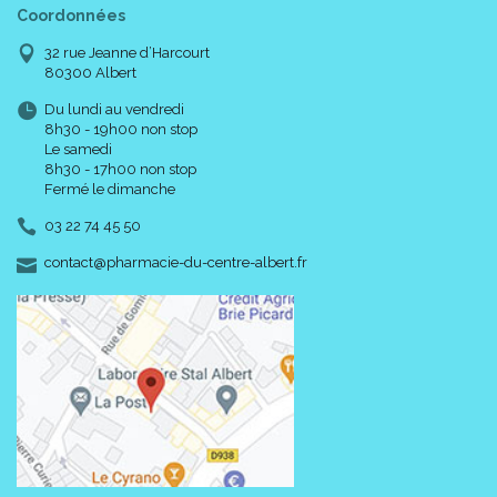
Coordonnées
32 rue Jeanne d’Harcourt
80300 Albert
Du lundi au vendredi
8h30 - 19h00 non stop
Le samedi
8h30 - 17h00 non stop
Fermé le dimanche
03 22 74 45 50
-
-
contact
@
pharmacie-du-centre-albert.fr