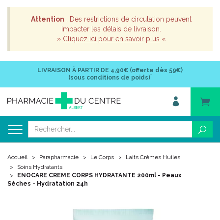
Attention
: Des restrictions de circulation peuvent
impacter les délais de livraison.
»
Cliquez ici pour en savoir plus
«
LIVRAISON À PARTIR DE
4,90€ (offerte dès 59€)
*
(sous conditions de poids)
Accueil
Parapharmacie
Le Corps
Laits Crèmes Huiles
Soins Hydratants
ENOCARE CREME CORPS HYDRATANTE 200ml - Peaux
Sèches - Hydratation 24h