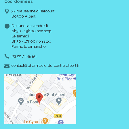
Coordonnées
32 rue Jeanne d’Harcourt
80300 Albert
Du lundi au vendredi
8h30 - 19h00 non stop
Le samedi
8h30 - 17h00 non stop
Fermé le dimanche
03 22 74 45 50
-
-
contact
@
pharmacie-du-centre-albert.fr