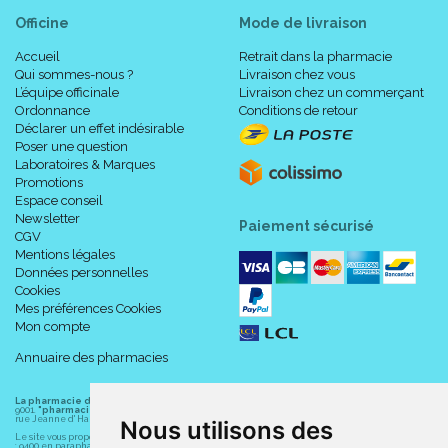
Officine
Mode de livraison
Accueil
Retrait dans la pharmacie
Qui sommes-nous ?
Livraison chez vous
L’équipe officinale
Livraison chez un commerçant
Ordonnance
Conditions de retour
Déclarer un effet indésirable
Poser une question
Laboratoires & Marques
Promotions
Espace conseil
Newsletter
Paiement sécurisé
CGV
Mentions légales
Données personnelles
Cookies
Mes préférences Cookies
Mon compte
Annuaire des pharmacies
La pharmacie du centre à Albert
(80300) est une pharmacie française certifiée ISO
9001.
"pharmacie-du-centre-albert.fr "
est le site internet de l
a pharmacie du centre
, 32
rue Jeanne d' Harcourt, 80300 Albert.
Nous utilisons des
Le site vous propose un large choix de plus de 11000 références, au prix les plus bas possible
: 9400 en parapharmacie, animaux, orthopédie, matériel médical. 1700 en médicaments sans