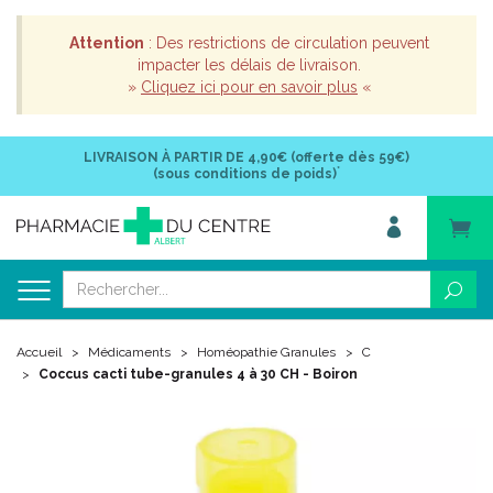
Attention
: Des restrictions de circulation peuvent
impacter les délais de livraison.
»
Cliquez ici pour en savoir plus
«
LIVRAISON À PARTIR DE
4,90€ (offerte dès 59€)
*
(sous conditions de poids)
Accueil
Médicaments
Homéopathie Granules
C
Coccus cacti tube-granules 4 à 30 CH - Boiron