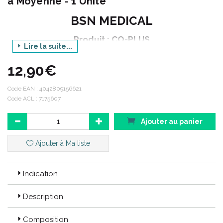
à Moyenne - 1 Unité
BSN MEDICAL
Produit : CO-PLUS
Lire la suite...
Dimensions : 3 m x 7 cm
12,90€
Couleur : BLANC
Conditionnement : 1 unité
Code EAN :
4042809156621
Code ACL : 7175607
Ajouter au panier
Code ACL : 7175607
Ajouter à Ma liste
Code EAN : 4042809156621 / 3401071756075
Indication
Description
Composition