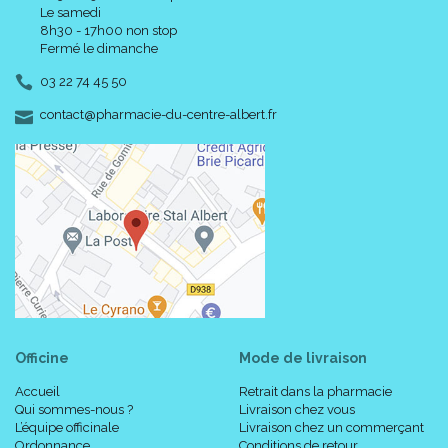
Le samedi
8h30 - 17h00 non stop
Fermé le dimanche
03 22 74 45 50
-
-
contact
@
pharmacie-du-centre-albert.fr
Officine
Mode de livraison
Accueil
Retrait dans la pharmacie
Qui sommes-nous ?
Livraison chez vous
L’équipe officinale
Livraison chez un commerçant
Ordonnance
Conditions de retour