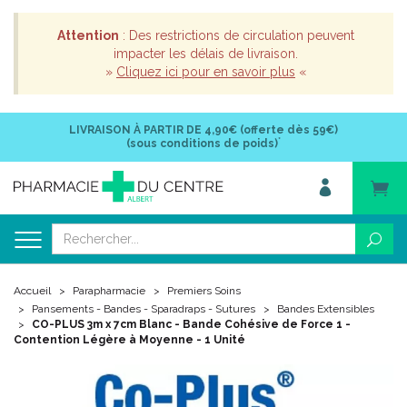
Attention
: Des restrictions de circulation peuvent
impacter les délais de livraison.
»
Cliquez ici pour en savoir plus
«
LIVRAISON À PARTIR DE
4,90€ (offerte dès 59€)
*
(sous conditions de poids)
Accueil
Parapharmacie
Premiers Soins
Pansements - Bandes - Sparadraps - Sutures
Bandes Extensibles
CO-PLUS 3m x 7cm Blanc - Bande Cohésive de Force 1 -
Contention Légère à Moyenne - 1 Unité