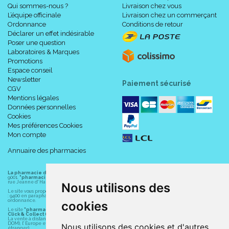
Qui sommes-nous ?
Livraison chez vous
L’équipe officinale
Livraison chez un commerçant
Ordonnance
Conditions de retour
Déclarer un effet indésirable
Poser une question
Laboratoires & Marques
Promotions
Espace conseil
Newsletter
Paiement sécurisé
CGV
Mentions légales
Données personnelles
Cookies
Mes préférences Cookies
Mon compte
Annuaire des pharmacies
La pharmacie du centre à Albert
(80300) est une pharmacie française certifiée ISO
9001.
"pharmacie-du-centre-albert.fr "
est le site internet de l
a pharmacie du centre
, 32
rue Jeanne d' Harcourt, 80300 Albert.
Nous utilisons des
Le site vous propose un large choix de plus de 11000 références, au prix les plus bas possible
: 9400 en parapharmacie, animaux, orthopédie, matériel médical. 1700 en médicaments sans
ordonnance.
cookies
Le site
"pharmacie-du-centre-albert.fr"
vous propose les service suivants :
Click & Collect (retrait gratuit dans la pharmacie).
La vente à distance chez vous et/ou chez un commerçant sur la France (Andorre, Monaco et
DOM), l' Europe et le monde entier (livraison assuré par Colissimo et ses partenaires à l'
Nous utilisons des cookies et d'autres
étranger).