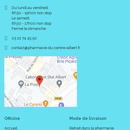
Du lundi au vendredi
8h30 - 19h00 non stop
Le samedi
8h30 - 17h00 non stop
Fermé le dimanche
03 22 74 45 50
-
-
contact
@
pharmacie-du-centre-albert.fr
Officine
Mode de livraison
Accueil
Retrait dans la pharmacie