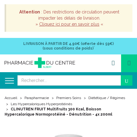
Attention
: Des restrictions de circulation peuvent
impacter les délais de livraison.
»
Cliquez ici pour en savoir plus
«
LIVRAISON À PARTIR DE
4,90€ (offerte dès 59€)
*
(sous conditions de poids)
Accueil
Parapharmacie
Premiers Soins
Diététique / Régimes
Les Hypercaloriques Hyperprotéinés
CLINUTREN FRUIT Multifruits 300 Kcal, Boisson
Hypercalorique Normoprotéiné - Dénutrition - 4x 200ml