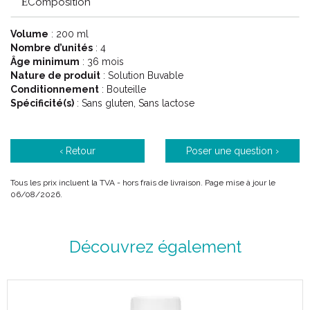
Composition
ou à risque de dénutrition des compléments nutritionnels oraux
adaptés à des situations particulières telles que le diabète, la
Volume
: 200 ml
présence d’ escarres ou encore de troubles de la déglutition.
Nombre d’unités
: 4
Âge minimum
: 36 mois
Nature de produit
: Solution Buvable
Conditionnement
: Bouteille
Spécificité(s)
: Sans gluten, Sans lactose
‹ Retour
Poser une question ›
Tous les prix incluent la TVA - hors frais de livraison. Page mise à jour le
06/08/2026.
Découvrez également