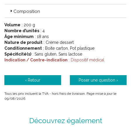
ou à risque de dénutrition des compléments nutritionnels oraux
adaptés à des situations particulières telles que le diabète, la
Composition
présence d’ escarres ou encore de troubles de la déglutition.
Volume
: 200 g
Nombre d’unités
: 4
Âge minimum
: 18 ans
Nature de produit
: Crème dessert
Conditionnement
: Boite carton, Pot plastique
Spécificité(s)
: Sans gluten, Sans lactose
Indication / Contre-indication
: Dispositif médical
‹ Retour
Poser une question ›
Tous les prix incluent la TVA - hors frais de livraison. Page mise à jour le
09/08/2026.
Découvrez également