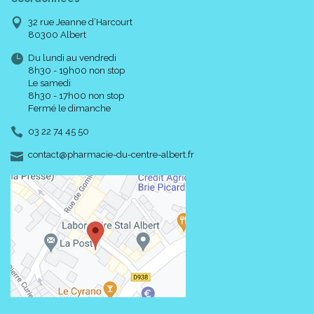
32 rue Jeanne d’Harcourt
80300 Albert
Du lundi au vendredi
8h30 - 19h00 non stop
Le samedi
8h30 - 17h00 non stop
Fermé le dimanche
03 22 74 45 50
-
-
contact
@
pharmacie-du-centre-albert.fr