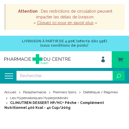
Attention
: Des restrictions de circulation peuvent
impacter les délais de livraison.
»
Cliquez ici pour en savoir plus
«
LIVRAISON À PARTIR DE
4,90€ (offerte dès 59€)
*
(sous conditions de poids)
Accueil
Parapharmacie
Premiers Soins
Diététique / Régimes
Les Hypercaloriques Hyperprotéinés
CLINUTREN DESSERT HP/HC+ Pêche - Complément
Nutritionnel 400 Kcal - 4x Cup/200g