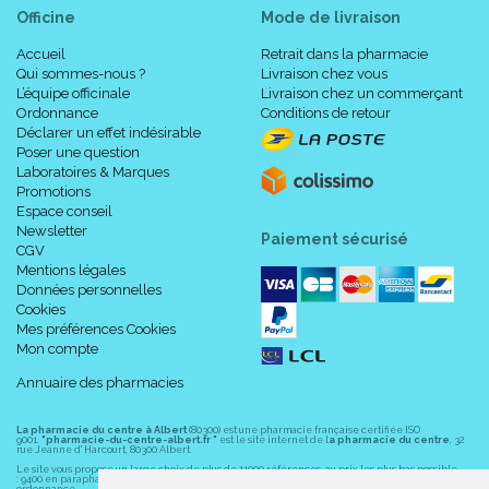
Officine
Mode de livraison
Accueil
Retrait dans la pharmacie
Qui sommes-nous ?
Livraison chez vous
L’équipe officinale
Livraison chez un commerçant
Ordonnance
Conditions de retour
Déclarer un effet indésirable
Poser une question
Laboratoires & Marques
Promotions
Espace conseil
Newsletter
Paiement sécurisé
CGV
Mentions légales
Données personnelles
Cookies
Mes préférences Cookies
Mon compte
Annuaire des pharmacies
La pharmacie du centre à Albert
(80300) est une pharmacie française certifiée ISO
9001.
"pharmacie-du-centre-albert.fr "
est le site internet de l
a pharmacie du centre
, 32
rue Jeanne d' Harcourt, 80300 Albert.
Le site vous propose un large choix de plus de 11000 références, au prix les plus bas possible
: 9400 en parapharmacie, animaux, orthopédie, matériel médical. 1700 en médicaments sans
ordonnance.