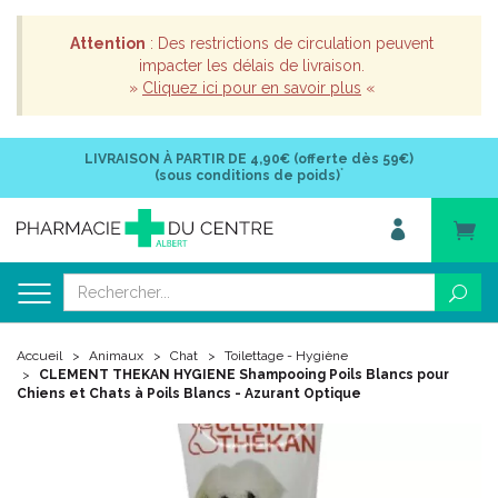
Attention
: Des restrictions de circulation peuvent
impacter les délais de livraison.
»
Cliquez ici pour en savoir plus
«
LIVRAISON À PARTIR DE
4,90€ (offerte dès 59€)
*
(sous conditions de poids)
Accueil
Animaux
Chat
Toilettage - Hygiène
CLEMENT THEKAN HYGIENE Shampooing Poils Blancs pour
Chiens et Chats à Poils Blancs - Azurant Optique