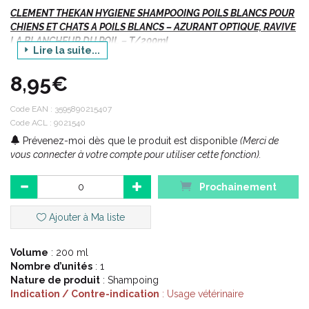
CLEMENT THEKAN HYGIENE SHAMPOOING POILS BLANCS POUR
CHIENS ET CHATS A POILS BLANCS – AZURANT OPTIQUE, RAVIVE
LA BLANCHEUR DU POIL – T/200ml
Lire la suite...
8,95€
Description :
Code EAN :
3595890215407
Spécialement formulé pour les chiens et les chats à poils
Code ACL : 9021540
blancs, ce shampooing élimine les souillures et le
Prévenez-moi dès que le produit est disponible
(Merci de
jaunissement du pelage.
vous connecter à votre compte pour utiliser cette fonction).
Il ravive sa blancheur et le laisse brillant et souple.
Prochainement
Conseils d’ utilisation :
Ajouter à Ma liste
Bien mouiller l’ ensemble du pelage.
Appliquer le shampooing.
Volume
: 200 ml
Masser délicatement pour faire mousser.
Nombre d’unités
: 1
Rincer abondamment.
Nature de produit
: Shampoing
Indication / Contre-indication
: Usage vétérinaire