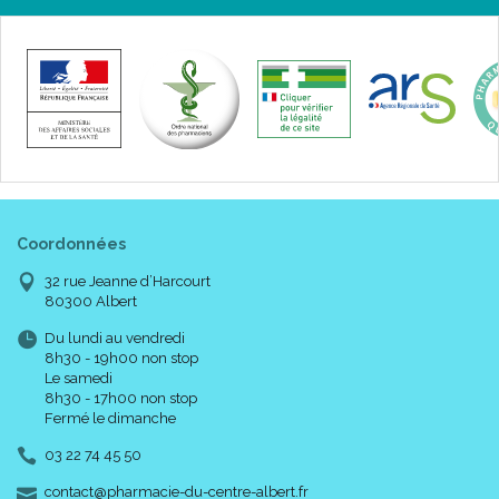
Coordonnées
32 rue Jeanne d’Harcourt
80300 Albert
Du lundi au vendredi
8h30 - 19h00 non stop
Le samedi
8h30 - 17h00 non stop
Fermé le dimanche
03 22 74 45 50
-
-
contact
@
pharmacie-du-centre-albert.fr