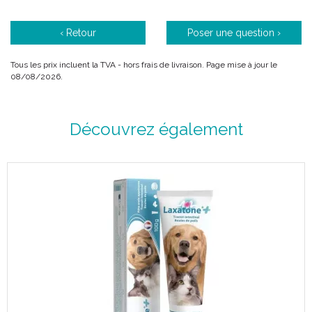
Précautions d’ emploi :
‹ Retour
Poser une question ›
Ne pas avaler.
Eviter le contact avec les yeux, les oreilles et le museau.
Tous les prix incluent la TVA - hors frais de livraison. Page mise à jour le
08/08/2026.
Composition :
Découvrez également
Bases lavantes, azurant optique, excipients.
Code ACL : 9021540
Code EAN : 3595890215407