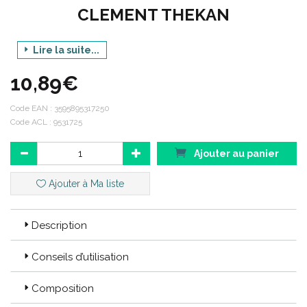
CLEMENT THEKAN
Lire la suite...
Gamme : CALMOCANIL TABS
10,89€
Produit : CALME ET SOULAGE LES
DEMANGEAISONS
Code EAN :
3595895317250
ARÔME VOLAILLE
Code ACL : 9531725
Contenance : 30 COMPRIMES
Ajouter au panier
Ajouter à Ma liste
Code ACL : 9531725
Code EAN : 3595895317250
Description
Conseils d’utilisation
Composition