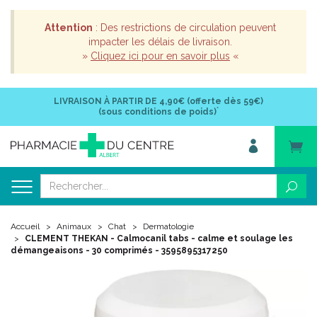
Attention
: Des restrictions de circulation peuvent
impacter les délais de livraison.
»
Cliquez ici pour en savoir plus
«
LIVRAISON À PARTIR DE
4,90€ (offerte dès 59€)
*
(sous conditions de poids)
Accueil
Animaux
Chat
Dermatologie
CLEMENT THEKAN - Calmocanil tabs - calme et soulage les
démangeaisons - 30 comprimés - 3595895317250