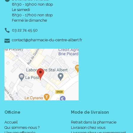
8h30 - 19h00 non stop
Le samedi
8h30 - 17h00 non stop
Fermé le dimanche
03 22 74 45 50
-
-
contact
@
pharmacie-du-centre-albert.fr
Officine
Mode de livraison
Accueil
Retrait dans la pharmacie
Qui sommes-nous ?
Livraison chez vous
L’équipe officinale
Livraison chez un commerçant