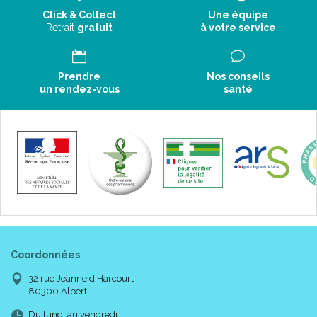
Click & Collect
Une équipe
Retrait
gratuit
à votre service
Prendre
Nos conseils
un rendez-vous
santé
Coordonnées
32 rue Jeanne d’Harcourt
80300 Albert
Du lundi au vendredi