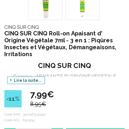
CINQ SUR CINQ
CINQ SUR CINQ Roll-on Apaisant d'
Origine Végétale 7ml - 3 en 1 : Piqûres
Insectes et Végétaux, Démangeaisons,
Irritations
CINQ SUR CINQ
Gamme : APAISANTS D' ORIGINE VEGETALE
Lire la suite...
Produit : ROLL-ON APAISANT 3 EN 1
7,99€
Contenance : 7 ml
-11
%
8,95€
Code ACL : 6313154
Code EAN :
3401563131540
Code ACL : 6313154
Code EAN : 3401563131540