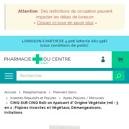
Attention
: Des restrictions de circulation peuvent
impacter les délais de livraison.
»
Cliquez ici pour en savoir plus
«
LIVRAISON À PARTIR DE
4,90€ (offerte dès 59€)
*
(sous conditions de poids)
Accueil
Parapharmacie
Premiers Soins
Insectes Répulsifs et Piqûres
Après Piqûres / Morsures
CINQ SUR CINQ Roll-on Apaisant d' Origine Végétale 7ml - 3
en 1 : Piqûres Insectes et Végétaux, Démangeaisons,
Irritations