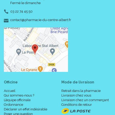
Fermé le dimanche
03 22 74 45 50
-
-
contact
@
pharmacie-du-centre-albert.fr
Officine
Mode de livraison
Accueil
Retrait dans la pharmacie
Qui sommes-nous ?
Livraison chez vous
L’équipe officinale
Livraison chez un commerçant
Ordonnance
Conditions de retour
Déclarer un effet indésirable
Poser une question