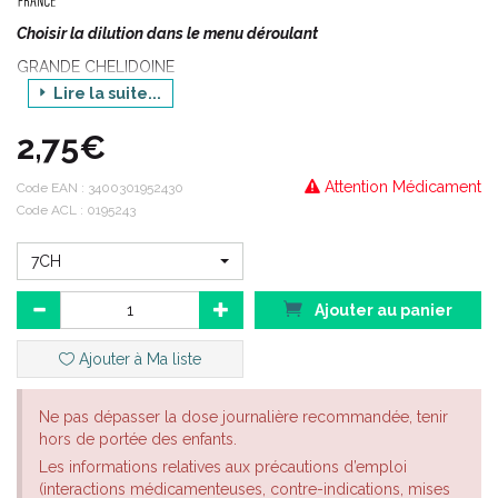
Choisir la dilution dans le menu déroulant
GRANDE CHELIDOINE
Lire la suite...
Composition en substances actives:
CHELIDONIUM MAJUS POUR PRÉPARATIONS HOMÉOPATHIQUES
2,75€
Indications thérapeutiques:
Attention Médicament
Code EAN :
3400301952430
CHELIDONIUM MAJUS (Grande Chelidoine) est un médicament
Code ACL : 0195243
homéopathique habituellement utilisé en gastro-entérologie.
En gastro-entérologie : en cas d'ictères, de lithiases biliaires
7CH
notamment dans les hépatites aigües, en cas de constipation
avec des selles décolorées, en cas de migraines causées par
Ajouter au panier
des troubles hépatiques.
Ajouter à Ma liste
Le conseil de votre pharmacien
Choisir la dilution dans la liste déroulante ci-dessous . Les choix
Ne pas dépasser la dose journalière recommandée, tenir
possibles sont :
hors de portée des enfants.
Les informations relatives aux précautions d’emploi
8DH
(interactions médicamenteuses, contre-indications, mises