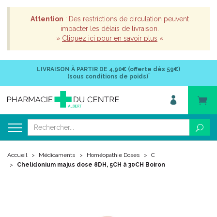
Attention
: Des restrictions de circulation peuvent
impacter les délais de livraison.
»
Cliquez ici pour en savoir plus
«
LIVRAISON À PARTIR DE
4,90€ (offerte dès 59€)
*
(sous conditions de poids)
Accueil
Médicaments
Homéopathie Doses
C
Chelidonium majus dose 8DH, 5CH à 30CH Boiron