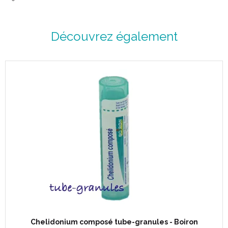
Découvrez également
INFORMATIONS COMPLÉMENTAIRES:
Indications:
Posologie variable suivant la pathologie.
Contre-indications:
Ce médicament contient du saccharose et du lactose. Si vous
êtes intolérants à certains sucres, demandez l'avis de votre
médecin avant d'utiliser ce médicament.
Ce médicament est déconseillé chez les patients présentant
une intolérance au fructose, un syndrome de malabsorption du
glucose et du galactose ou un déficit en sucrase-iso maltase
(maladies héréditaires rares).
En raison de la présence de lactose, ce médicament est
déconseillé chez les patients présentant une intolérance au
Chelidonium composé tube-granules - Boiron