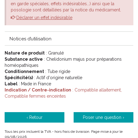
5CH Vert
en garde spéciales, effets indésirables...) ainsi que la
7CH Rouge
posologie sont détaillées par la notice du médicament.
9CH Bleu
Déclarer un effet indésirable
12CH Vert d'eau
15CH Orange
30CH Violet
Notices d’utilisation
Nature de produit
: Granulé
Substance active
: Chelidonium majus pour préparations
homéopathiques
Conditionnement
: Tube rigide
Spécificité(s)
: Actif d'origine naturelle
Label
: Made in France
Indication / Contre-indication
: Compatible allaitement,
PROPRIÉTÉS:
Compatible femmes enceintes
CHELIDONIUM MAJUS est un médicament homéopathique
habituellement utilisé en gastro-entérologie.
En gastro-entérologie : en cas d'ictères, de lithiases biliaires
‹ Retour
Poser une question ›
notamment dans les hépatites aigües, en cas de constipation
avec des selles décolorées, en cas de migraines causées par
Tous les prix incluent la TVA - hors frais de livraison. Page mise à jour le
des troubles hépatiques.
09/08/2026.