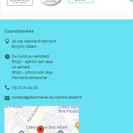
Coordonnées
32 rue Jeanne d’Harcourt
80300 Albert
Du lundi au vendredi
8h30 - 19h00 non stop
Le samedi
8h30 - 17h00 non stop
Fermé le dimanche
03 22 74 45 50
-
-
contact
@
pharmacie-du-centre-albert.fr