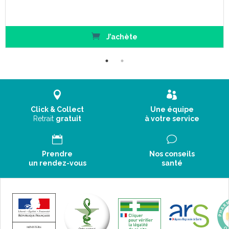
galactose, un déficit en lactase de Lapp ou un syndrome de
malabsorption du glucose et du galactose (maladies
héréditaires rares).
1 dose unique à prendre en 1 seule fois.
J’achète
Mode d' emploi :
Click & Collect
Une équipe
Retrait
gratuit
à votre service
Prendre
Nos conseils
un rendez-vous
santé