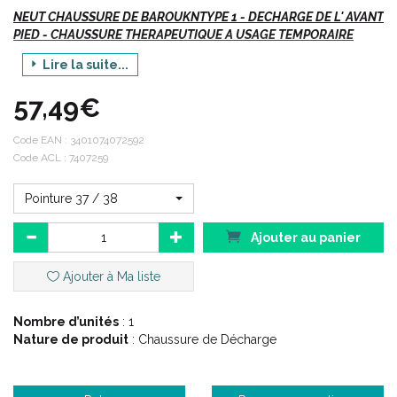
NEUT CHAUSSURE DE BAROUKNTYPE 1 - DECHARGE DE L' AVANT
PIED - CHAUSSURE THERAPEUTIQUE A USAGE TEMPORAIRE
Lire la suite...
Vte/R/D
57,49€
Si vous commandez, n' oubliez pas de préciser (dans la
rubrique "message à votre pharmacien") :
Code EAN :
3401074072592
Code ACL : 7407259
Votre
POINTURE
Pointure 37 / 38
OU
Ajouter au panier
Le code
ACL
/ EAN correspondant à votre choix.
Ajouter à Ma liste
Indications :
Nombre d’unités
: 1
Nature de produit
: Chaussure de Décharge
Chirurgie de l' avant pied, période post-opératoire.
Tout état aigu, inflammatoire, douloureux, oedémateux,
cécessitant une mise en décharge de l' avant pied.