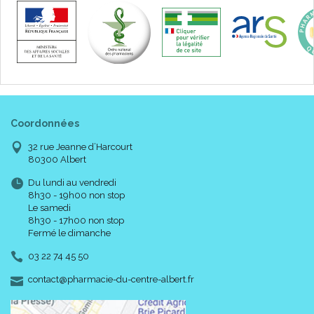
39 / 40
7407265
340107407265
41 / 42
7407271
340107407271
43 / 44
7407288
34010740728
45 / 46
7443373
340107443373
Si vous commandez, n' oubliez pas de préciser (dans la
rubrique "message à votre pharmacien") :
Coordonnées
Votre
POINTURE
32 rue Jeanne d’Harcourt
OU
80300 Albert
Du lundi au vendredi
Le code
ACL
/ EAN correspondant à votre choix.
8h30 - 19h00 non stop
Le samedi
8h30 - 17h00 non stop
Fermé le dimanche
03 22 74 45 50
-
-
contact
@
pharmacie-du-centre-albert.fr