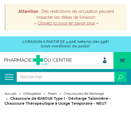
Attention
: Des restrictions de circulation peuvent
impacter les délais de livraison.
»
Cliquez ici pour en savoir plus
«
LIVRAISON À PARTIR DE
4,90€ (offerte dès 59€)
*
(sous conditions de poids)
Accueil
Orthopédie
Pieds
Chaussures de Décharge
Chaussure de BAROUK Type I - Décharge Talonnière -
Chaussure Thérapeutique à Usage Temporaire - NEUT