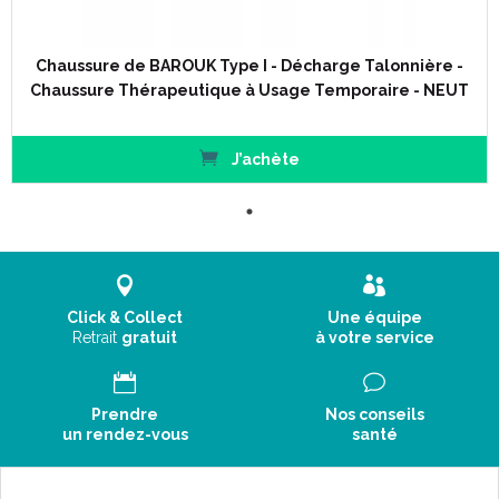
Doublant l' embase en TR, une lame en polyamide, à
mémoire élastique élevée, permet l' absence de déformation
vers le bas, au cours de l' utilisation de la chaussure.
Chaussure de BAROUK Type I - Décharge Talonnière -
Chaussure Thérapeutique à Usage Temporaire - NEUT
Avantages :
J’achète
Reprise fonctionnelle immédiate dans tous les cas, sans
utilisation de canne.
Protection des résultats opératoires, y compris dans les cas
de brochage métatarso-phalangien en flexion plantaire.
Stabilité et confort.
Possibilité d' intervention bilatérale avec la même reprise
Click & Collect
Une équipe
fonctionnelle.
Retrait
gratuit
à votre service
Taillage :
Prendre
Nos conseils
un rendez-vous
santé
Pointure
Code
ACL
Code EAN
35 / 36
7407242
340107407242
37 / 38
7407259
340107407259