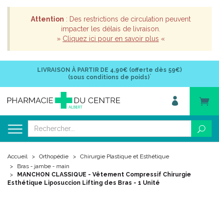
Attention
: Des restrictions de circulation peuvent
impacter les délais de livraison.
»
Cliquez ici pour en savoir plus
«
LIVRAISON À PARTIR DE
4,90€ (offerte dès 59€)
*
(sous conditions de poids)
Accueil
Orthopédie
Chirurgie Plastique et Esthétique
Bras - jambe - main
MANCHON CLASSIQUE - Vêtement Compressif Chirurgie
Esthétique Liposuccion Lifting des Bras - 1 Unité