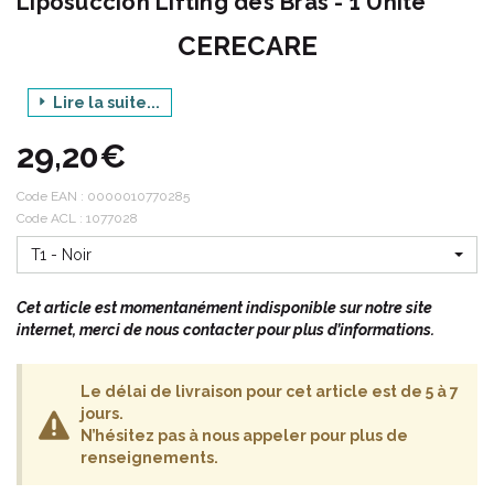
Liposuccion Lifting des Bras - 1 Unité
CERECARE
Lire la suite...
CERECARE® est spécialisé dans la fabrication de vêtements
compressifs post-opératoires et de pansements siliconés.
29,20€
Leur expérience du milieu médical et de la chirurgie plastique et
Code EAN :
0000010770285
esthétique leur a permis de développer une gamme de produits
Code ACL : 1077028
adaptés à chaque type d' intervention.
T1 - Noir
Chirurgie esthétique et plastique.
Cet article est momentanément indisponible sur notre site
Chirurgie digestive.
internet, merci de nous contacter pour plus d’informations.
Grands brûlés.
Syndrome d' Ehlers Danlos (SED).
Pansements siliconés CEREDERM®.
Le délai de livraison pour cet article est de 5 à 7
Liposuccion.
jours.
Masques.
N’hésitez pas à nous appeler pour plus de
renseignements.