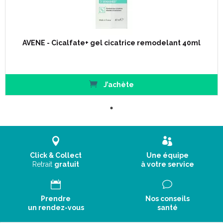
AVENE - Cicalfate+ gel cicatrice remodelant 40ml
J’achète
Click & Collect
Une équipe
Retrait
gratuit
à votre service
Prendre
Nos conseils
un rendez-vous
santé