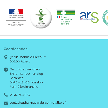
Coordonnées
32 rue Jeanne d’Harcourt
80300 Albert
Du lundi au vendredi
8h30 - 19h00 non stop
Le samedi
8h30 - 17h00 non stop
Fermé le dimanche
03 22 74 45 50
-
-
contact
@
pharmacie-du-centre-albert.fr