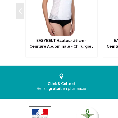
NEASY
EASYBELT Hauteur 26 cm -
EA
 pour la…
Ceinture Abdominale - Chirurgie…
Ceint
Click & Collect
Retrait
gratuit
en pharmacie