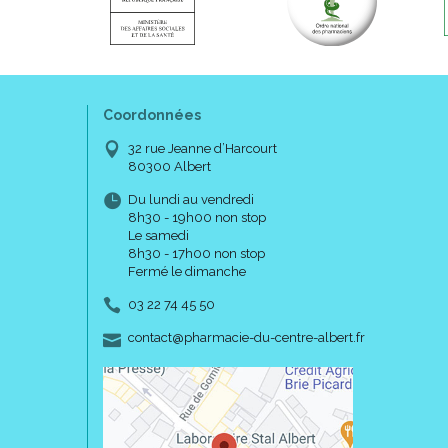
Coordonnées
32 rue Jeanne d’Harcourt
80300 Albert
Du lundi au vendredi
8h30 - 19h00 non stop
Le samedi
8h30 - 17h00 non stop
Fermé le dimanche
03 22 74 45 50
-
-
contact
@
pharmacie-du-centre-albert.fr