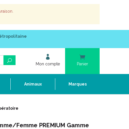
vraison.
étropolitaine
Mon compte
Panier
e
Animaux
Marques
ératoire
omme/Femme PREMIUM Gamme