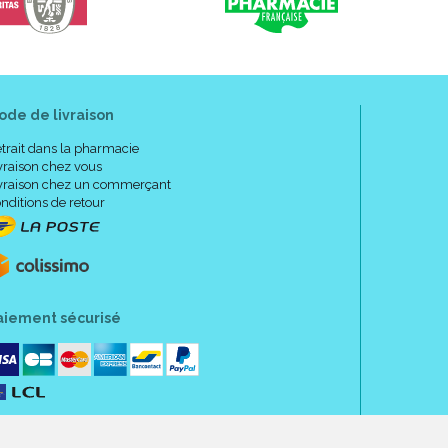
ode de livraison
trait dans la pharmacie
vraison chez vous
vraison chez un commerçant
nditions de retour
 plaie protégée, juste après l’ intervention afin de
e par un professionnel de santé afin de contrôler le
nt sans risque pour le patient.
aiement sécurisé
 OUVERTE, NI EN CAS DE PHLÉBITE PRÉEXISTANTE.