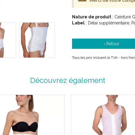
Merci de votre comp
Nature de produit
: Ceinture 
Label
: Délai supplémentaire, 
‹ Retour
Tous les prix incluent la TVA - hors fr
Découvrez également
Indications :
Plastie abdominale.
Tissu PREMIUM.