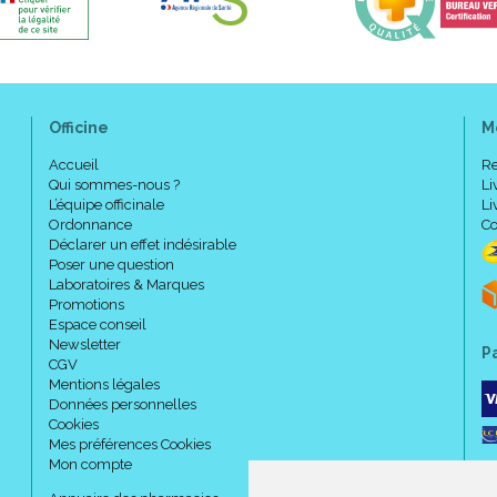
Officine
M
Accueil
Re
Qui sommes-nous ?
Li
MISE EN PLACE
L’équipe officinale
Li
Ordonnance
Co
La ceinture sera appliquée sur
Déclarer un effet indésirable
garantir son efficacité.
Poser une question
La première pose sera assuré
Laboratoires & Marques
bon positionnement du vêteme
Promotions
Espace conseil
Newsletter
P
CGV
Précautions d' emploi :
Mentions légales
Données personnelles
Cookies
Mes préférences Cookies
NE PAS UTILISER SUR PLAIE
Mon compte