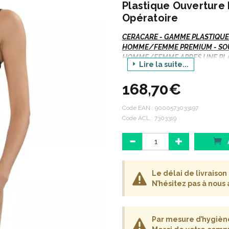
Plastique Ouverture
Opératoire
CERACARE -
GAMME PLASTIQUE
HOMME/FEMME PREMIUM - SOU
HOMME/FEMME APRES UNE PL
Lire la suite...
CEINTURE CHIRURGIE PLAST
168,70€
Si vous commandez, n' oubliez p
pharmacien") :
Code EAN :
9000573033197
Code ACL : 7303319
Le modèle : Homme ou Fe
Votre TAILLE.
Le colori choisi.
Le délai de livraison 
N’hésitez pas à nous
Par mesure d’hygiène,