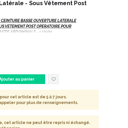
 Latérale - Sous Vêtement Post
 CEINTURE BASSE OUVERTURE LATERALE
S VETEMENT POST OPERATOIRE POUR
ASTIE ABDOMINALE
- 1 Unité
IQUE - OUVERTURE LATERALE.
as de préciser (dans la rubrique "Message à votre
mme.
Ajouter au panier
pour cet article est de 5 à 7 jours.
 appeler pour plus de renseignements.
 cet article ne peut être repris ni échangé.