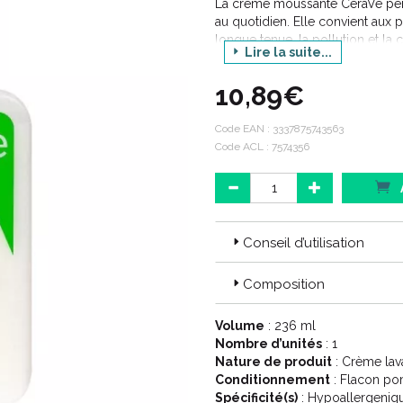
La crème moussante CeraVe perm
au quotidien. Elle convient aux 
longue tenue, la pollution et la
Lire la suite...
hydratée et apaisée. Elle est c
hyaluronique et de tensio-actif
10,89€
et la barrière cutanée est resta
contient ni savon ni parfum.
Code EAN :
3337875743563
Code ACL : 7574356
Conseil d’utilisation
Composition
Volume
: 236 ml
Nombre d’unités
: 1
Nature de produit
: Crème lav
Conditionnement
: Flacon p
Spécificité(s)
: Hypoallergeniq