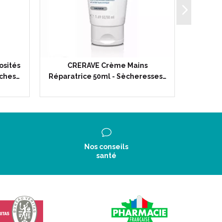
osités
CRERAVE Crème Mains
CERA
èches…
Réparatrice 50ml - Sècheresses…
Marques 
Nos conseils
santé