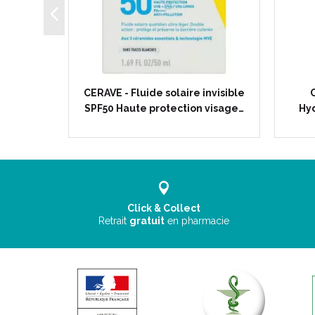
ante
CERAVE - Fluide solaire invisible
rps et…
SPF50 Haute protection visage…
Hyd
Click & Collect
Retrait
gratuit
en pharmacie