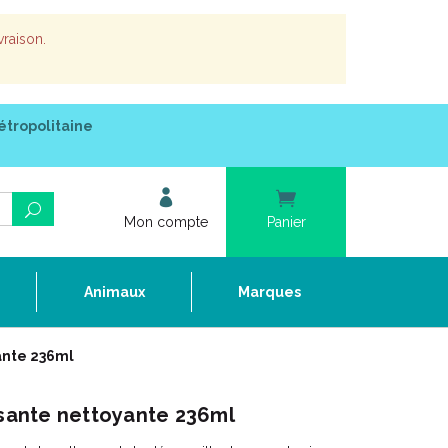
vraison.
étropolitaine
Mon compte
Panier
e
Animaux
Marques
nte 236ml
ante nettoyante 236ml