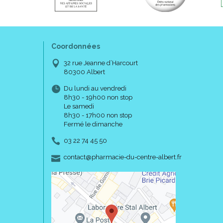
Coordonnées
32 rue Jeanne d’Harcourt
80300 Albert
Du lundi au vendredi
8h30 - 19h00 non stop
Le samedi
8h30 - 17h00 non stop
Fermé le dimanche
03 22 74 45 50
-
-
contact
@
pharmacie-du-centre-albert.fr