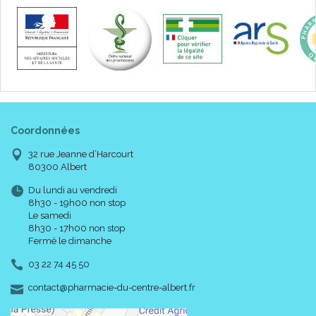
Coordonnées
32 rue Jeanne d’Harcourt
80300 Albert
Du lundi au vendredi
8h30 - 19h00 non stop
Le samedi
8h30 - 17h00 non stop
Fermé le dimanche
03 22 74 45 50
-
-
contact
@
pharmacie-du-centre-albert.fr