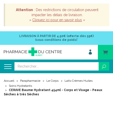
Attention
: Des restrictions de circulation peuvent
impacter les délais de livraison.
»
Cliquez ici pour en savoir plus
«
LIVRAISON À PARTIR DE
4,90€ (offerte dès 59€)
*
(sous conditions de poids)
Accueil
Parapharmacie
Le Corps
Laits Crèmes Huiles
Soins Hydratants
CERAVE Baume Hydratant 454ml - Corps et Visage - Peaux
Sèches à très Sèches