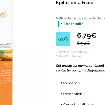
Epilation à Froid
Netline, la marque experte de l' 
Lire la suite...
Netline est une ligne de produit
6,79€
termes de qualité et de sécurité.
-20
%
8,50€
Une attention particulière a not
connus ainsi qu' à l' éviction de
Code EAN :
3515834814206
Netline apporte des solutions a
Code ACL : 4814202
sensibles.
Cet article est momentanément in
Disponibles sous forme de crèmes
contacter pour plus d’informatio
produits Netline répondent à to
Indication
Description
Conseils d’utilisation