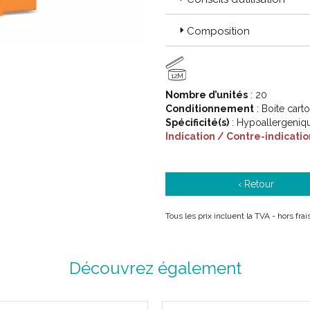
Composition
12M
Nombre d’unités
: 20
Conditionnement
: Boite cart
Spécificité(s)
: Hypoallergenique
Indication / Contre-indicatio
‹ Retour
Tous les prix incluent la TVA - hors fra
Découvrez également