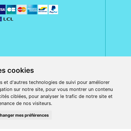
es cookies
rue Jeanne d' Harcourt, 80300 Albert.
 sans ordonnance.
s et d'autres technologies de suivi pour améliorer
ation sur notre site, pour vous montrer un contenu
ranger).
e, iPad et iPod touch), ou sur Google Play (pour Androïd 5.0 ou version
ités ciblées, pour analyser le trafic de notre site et
 Express, Bancontact, PayPal.
nance de nos visiteurs.
 beauté et bien-être ainsi que différents services : suivi personnalisé,
auté de la peau, des cheveux...), mesure de la glycémie, perruques.
s 30 ans, Pharmactiv réunit près de 1500 adhérents pharmaciens autour d' un
du matériel médical sous sa marque BetterLife.
hanger mes préférences