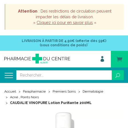
Attention
: Des restrictions de circulation peuvent
impacter les délais de livraison.
»
Cliquez ici pour en savoir plus
«
LIVRAISON À PARTIR DE
4,90€ (offerte dès 59€)
*
(sous conditions de poids)
Accueil
Parapharmacie
Premiers Soins
Dermatologie
Acné , Points Noirs
CAUDALIE VINOPURE Lotion Purifiante 200ML