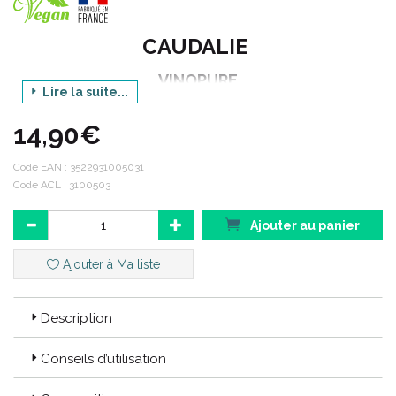
CAUDALIE
VINOPURE
Lire la suite...
Lotion Purifiante
14,90€
Peaux mixtes à tendance acnéïque
200ML
Code EAN :
3522931005031
Code ACL : 3100503
CODE EAN : 3522931005031
Ajouter au panier
CODE ACL : 3100503
Ajouter à Ma liste
Description
Conseils d’utilisation