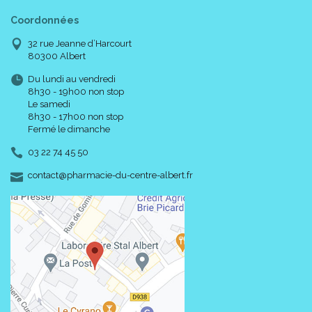
Coordonnées
32 rue Jeanne d’Harcourt
80300 Albert
Du lundi au vendredi
8h30 - 19h00 non stop
Le samedi
8h30 - 17h00 non stop
Fermé le dimanche
03 22 74 45 50
-
-
contact
@
pharmacie-du-centre-albert.fr