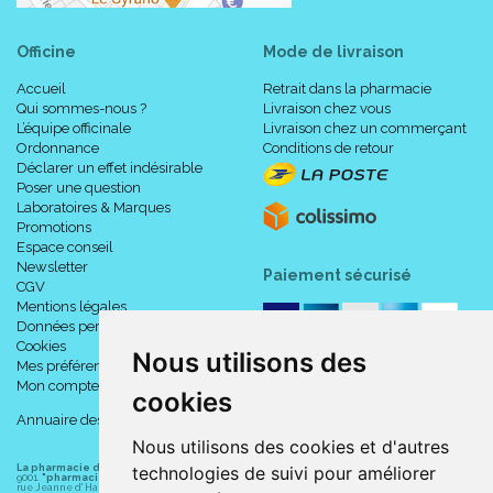
Officine
Mode de livraison
Accueil
Retrait dans la pharmacie
Qui sommes-nous ?
Livraison chez vous
L’équipe officinale
Livraison chez un commerçant
Ordonnance
Conditions de retour
Déclarer un effet indésirable
Poser une question
Laboratoires & Marques
Promotions
Espace conseil
Newsletter
Paiement sécurisé
CGV
Mentions légales
Données personnelles
Cookies
Nous utilisons des
Mes préférences Cookies
Mon compte
cookies
Annuaire des pharmacies
Nous utilisons des cookies et d'autres
La pharmacie du centre à Albert
(80300) est une pharmacie française certifiée ISO
technologies de suivi pour améliorer
9001.
"pharmacie-du-centre-albert.fr "
est le site internet de l
a pharmacie du centre
, 32
rue Jeanne d' Harcourt, 80300 Albert.