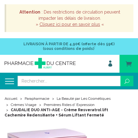
Attention
: Des restrictions de circulation peuvent
impacter les délais de livraison.
»
Cliquez ici pour en savoir plus
«
LIVRAISON À PARTIR DE
4,90€ (offerte dès 59€)
*
(sous conditions de poids)
Accueil
Parapharmacie
La Beauté par Les Cosmétiques
Crèmes Visage
Premières Rides d' Expression
CAUDALIE DUO ANTI-AGE - Crème Resveratrol lift
Cachemire Redensifiante + Sérum Liftant Fermeté