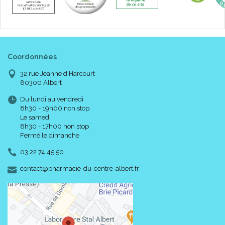
Coordonnées
32 rue Jeanne d’Harcourt
80300 Albert
Du lundi au vendredi
8h30 - 19h00 non stop
Le samedi
8h30 - 17h00 non stop
Fermé le dimanche
03 22 74 45 50
-
-
contact
@
pharmacie-du-centre-albert.fr