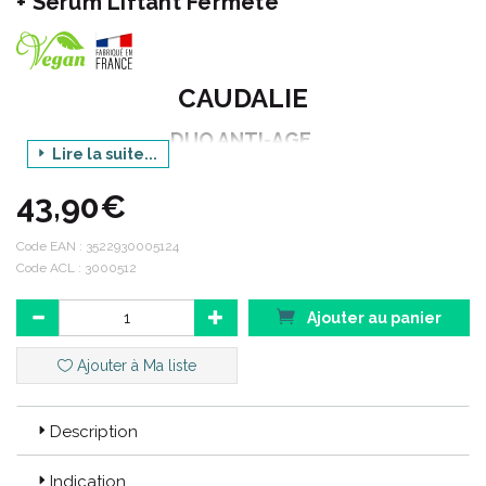
+ Sérum Liftant Fermeté
CAUDALIE
DUO ANTI-AGE
Lire la suite...
Crème Cachemire Redensifiante + Sérum Liftant
Fermeté
43,90€
10ML + 50ML
Code EAN :
3522930005124
Code ACL : 3000512
CODE EAN : 3522930005124
Ajouter au panier
CODE ACL : 3000512
Ajouter à Ma liste
Description
Indication