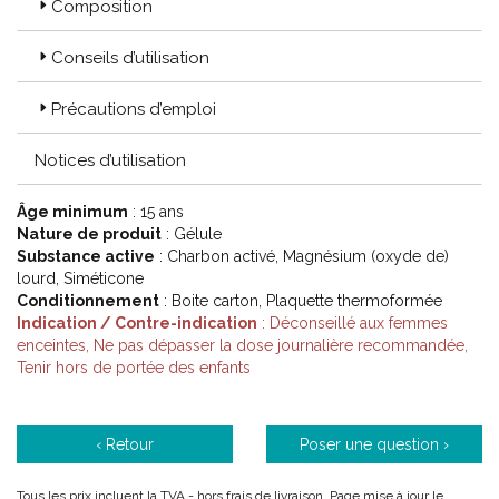
Composition
Conseils d’utilisation
Précautions d’emploi
Notices d’utilisation
Âge minimum
: 15 ans
Nature de produit
: Gélule
Substance active
: Charbon activé, Magnésium (oxyde de)
lourd, Siméticone
Conditionnement
: Boite carton, Plaquette thermoformée
Indication / Contre-indication
: Déconseillé aux femmes
enceintes, Ne pas dépasser la dose journalière recommandée,
Tenir hors de portée des enfants
‹ Retour
Poser une question ›
Tous les prix incluent la TVA - hors frais de livraison. Page mise à jour le