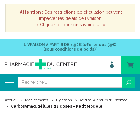
Attention
: Des restrictions de circulation peuvent
impacter les délais de livraison.
»
Cliquez ici pour en savoir plus
«
LIVRAISON À PARTIR DE
4,90€ (offerte dès 59€)
*
(sous conditions de poids)
Accueil
Médicaments
Digestion
Acidité, Aigreurs d' Estomac
Carbosymag, gélules 24 doses - Petit Modèle