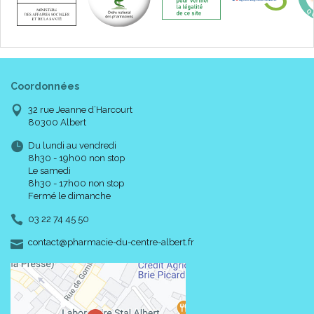
Coordonnées
32 rue Jeanne d’Harcourt
80300 Albert
Du lundi au vendredi
8h30 - 19h00 non stop
Le samedi
8h30 - 17h00 non stop
Fermé le dimanche
03 22 74 45 50
-
-
contact
@
pharmacie-du-centre-albert.fr