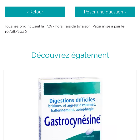
‹ Retour
Poser une question ›
Tous les prix incluent la TVA - hors frais de livraison. Page mise à jour le
10/08/2026.
CARBO VEGETABILIS Tube Granules est un médicament
Découvrez également
homéopathique.
PROPRIÉTÉS:
CARBO VÉGÉTABILIS est un médicament homéopathique
habituellement utilisé en gastro-entérologie, en pneumologie,
en dermatologie et en cardiologie.
En gastro-entérologie : en cas de ballonnements, d’indigestion
et de mauvais transit, de gastro-entérite, de turista.
En pneumologie : en cas de toux qui entraîne un étouffement, en
particulier les toux quinteuses accompagnant les cas de
broncho-pneumopathies chroniques obstructives comme
l’emphysème et l’asthme.