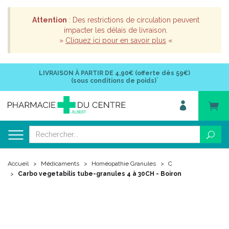
Attention
: Des restrictions de circulation peuvent
impacter les délais de livraison.
»
Cliquez ici pour en savoir plus
«
LIVRAISON À PARTIR DE
4,90€ (offerte dès 59€)
*
(sous conditions de poids)
Accueil
Médicaments
Homéopathie Granules
C
Carbo vegetabilis tube-granules 4 à 30CH - Boiron