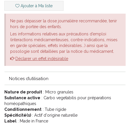
l’emphysème et l’asthme.
Ajouter à Ma liste
En dermatologie : en cas d'hypodermite variqueuse se
manifestant par une inflammation des membranes cellulaires en
Ne pas dépasser la dose journalière recommandée, tenir
dessous de la peau c'est un trouble dermatologique dû à une
hors de portée des enfants.
mauvaise circulation du sang; en cas d'ulcère atone qui se
Les informations relatives aux précautions d’emploi
caractérise par une blessure cutanée résultant d’une mauvaise
(interactions médicamenteuses, contre-indications, mises
irrigation sanguine ralentissant la cicatrisation, en cas d'escarres.
en garde spéciales, effets indésirables...) ainsi que la
posologie sont détaillées par la notice du médicament.
En cardiologie : en cas de cyanose.
Déclarer un effet indésirable
Le conseil de votre pharmacien
Choisir la dilution dans la liste déroulante ci-dessous . Les choix
Notices d’utilisation
possibles sont :
Nature de produit
: Micro granules
4CH Jaune
Substance active
: Carbo vegetabilis pour préparations
5CH Vert
homéopathiques
7CH Rouge
Conditionnement
: Tube rigide
9CH Bleu
Spécificité(s)
: Actif d'origine naturelle
12CH Vert d' eau
Label
: Made in France
15CH Orange
30CH Mauve