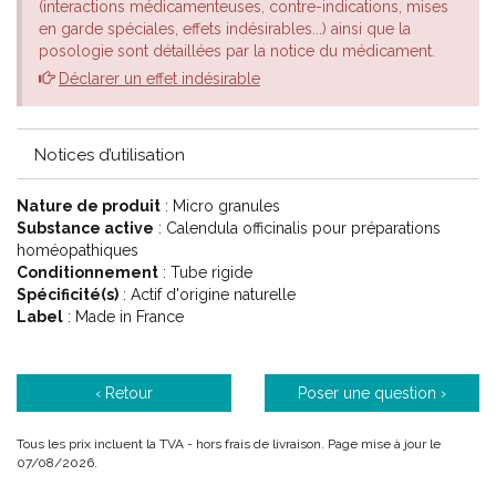
(interactions médicamenteuses, contre-indications, mises
en garde spéciales, effets indésirables...) ainsi que la
Le conseil de votre pharmacien
posologie sont détaillées par la notice du médicament.
Déclarer un effet indésirable
Choisir la dilution dans la liste déroulante ci-dessous . Les choix
possibles sont :
4DH
Notices d’utilisation
4CH Jaune
5CH Vert
Nature de produit
: Micro granules
7CH Rouge
Substance active
: Calendula officinalis pour préparations
9CH Bleu
homéopathiques
15CH Orange
Conditionnement
: Tube rigide
30CH Mauve
Spécificité(s)
: Actif d'origine naturelle
Label
: Made in France
‹ Retour
Poser une question ›
Tous les prix incluent la TVA - hors frais de livraison. Page mise à jour le
07/08/2026.
CALENDULA OFFICINALIS Tube Granules est un médicament