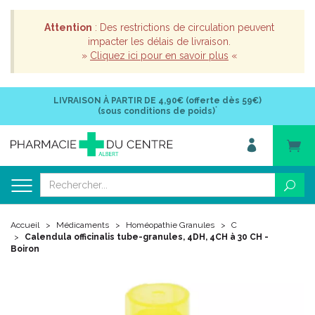
Attention
: Des restrictions de circulation peuvent
impacter les délais de livraison.
»
Cliquez ici pour en savoir plus
«
LIVRAISON À PARTIR DE
4,90€ (offerte dès 59€)
*
(sous conditions de poids)
Accueil
Médicaments
Homéopathie Granules
C
Calendula officinalis tube-granules, 4DH, 4CH à 30 CH -
Boiron