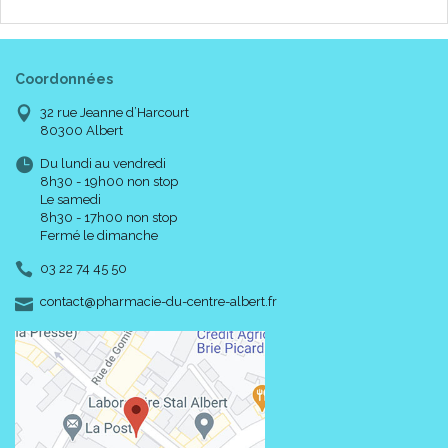
Mode d' emploi :
Coordonnées
32 rue Jeanne d’Harcourt
80300 Albert
Du lundi au vendredi
8h30 - 19h00 non stop
Le samedi
8h30 - 17h00 non stop
Fermé le dimanche
03 22 74 45 50
-
-
contact
@
pharmacie-du-centre-albert.fr