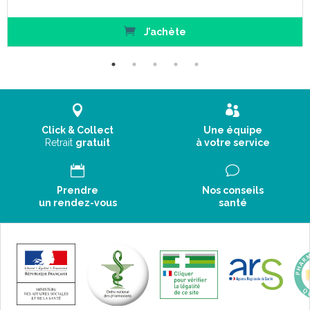
INFORMATIONS COMPLÉMENTAIRES:
Indications:
J’achète
Posologie variable suivant la pathologie.
Contre-indications:
Ce médicament contient du saccharose et du lactose. Si vous
Click & Collect
Une équipe
êtes intolérants à certains sucres, demandez l'avis de votre
Retrait
gratuit
à votre service
médecin avant d'utiliser ce médicament.
Ce médicament est déconseillé chez les patients présentant
une intolérance au fructose, un syndrome de malabsorption du
Prendre
Nos conseils
glucose et du galactose ou un déficit en sucrase-iso maltase
un rendez-vous
santé
(maladies héréditaires rares).
En raison de la présence de lactose, ce médicament est
déconseillé chez les patients présentant une intolérance au
galactose, un déficit en lactase de Lapp ou un syndrome de
malabsorption du glucose et du galactose (maladies
héréditaires rares).
1 tube-granules contient environ 70 à 80 granules.