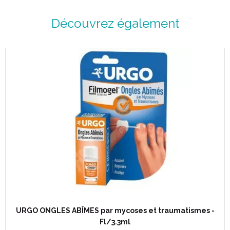
homéopathique.
PROPRIÉTÉS:
Découvrez également
CALENDULA OFFICINALIS est un médicament homéopathique
habituellement utilisé en dermatologie, en stomatologie, en
ophtalmologie et en gynécologie.
En dermatologie : en cas d’acnés chez les adolescents,
d'eczémas, de nécroses cutanées ou de tâches rougeâtres.
En stomatologie : en cas d'abcès dentaire, de gingivites.
En ophtalmologie : en cas d’irritation oculaire.
En gynécologie : en cas d’oligoménorrhée ou de règles peu
abondantes qui n’est pas causée par la prise d’un contraceptif,
pour régulariser les cycles et de prévenir les douleurs utérines
spasmodiques qui surviennent pendant les règles, en cas de
mycoses vaginales.
URGO ONGLES ABÎMES par mycoses et traumatismes -
Fl/3.3ml