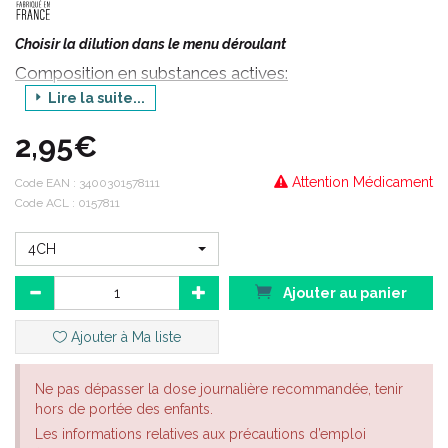
Choisir la dilution dans le menu déroulant
Composition en substances actives:
Lire la suite...
CALENDULA OFFICINALIS POUR PRÉPARATIONS HOMÉOPATHIQUES
Indications thérapeutiques:
2,95€
CALENDULA OFFICINALIS (Souci des Jardins ) est un
médicament homéopathique habituellement utilisé en
Attention Médicament
Code EAN :
3400301578111
dermatologie, en stomatologie, en ophtalmologie et en
Code ACL : 0157811
gynécologie.
En dermatologie : en cas d’acnés chez les adolescents,
4CH
d'eczémas, de nécroses cutanées ou de tâches rougeâtres.
Ajouter au panier
En stomatologie : en cas d'abcès dentaire, de gingivites.
En ophtalmologie : en cas d’irritation oculaire.
Ajouter à Ma liste
En gynécologie : en cas d’oligoménorrhée ou de règles peu
abondantes qui n’est pas causée par la prise d’un contraceptif,
Ne pas dépasser la dose journalière recommandée, tenir
pour régulariser les cycles et de prévenir les douleurs utérines
hors de portée des enfants.
spasmodiques qui surviennent pendant les règles, en cas de
Les informations relatives aux précautions d’emploi
mycoses vaginales.