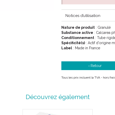
4CH Jaune
5CH Vert
Notices d’utilisation
7CH Rouge
9CH Bleu
12CH Vert d'eau
Nature de produit
: Granulé
15CH Orange
Substance active
: Calcarea p
30CH Violet
Conditionnement
: Tube rigid
Spécificité(s)
: Actif d'origine m
Label
: Made in France
‹ Retour
Tous les prix incluent la TVA - hors fr
Découvrez également
PROPRIÉTÉS:
CALCAREA PHOSPHORICA est un 
en rhumatologie, en traumatolog