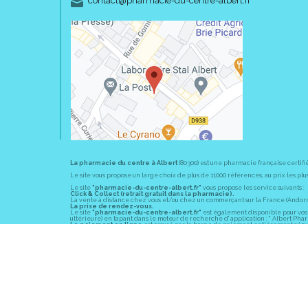
contact
@
pharmacie-du-centre-albert.fr
La pharmacie du centre à Albert
(80300) est une pharmacie française certifi
Le site vous propose un large choix de plus de 11000 références, au prix les 
Le site
"pharmacie-du-centre-albert.fr"
vous propose les service suivants :
Click & Collect (retrait gratuit dans la pharmacie).
La vente à distance chez vous et/ou chez un commerçant sur la France (Andorre, 
La prise de rendez-vous.
Le site
"pharmacie-du-centre-albert.fr"
est également disponible pour vos s
ultérieure) en tapant dans le moteur de recherche d' application : " Albert Pha
Le paiement en ligne
est assuré par la borne de paiement entièrement sécuri
En officine,
la pharmacie du centre à Albert
(80300) vous propose ses conseil
diabète, sevrage tabagique, risques cardiovasculaires, prise de tension artériell
La pharmacie du centre à Albert
(80300) fait partie du groupement
Pharmac
objectif commun : devenir un véritable « relais santé » au service des client
Les horaires d'ouverture
sont de 8h30 à 19h00 non stop du lundi au vendredi 
Vous pouvez contacter
la pharmacie du centre à Albert
(80300) par téléphone
Pour le dimanche et la nuit, vous pouvez trouver l
a pharmacie de garde
la pl