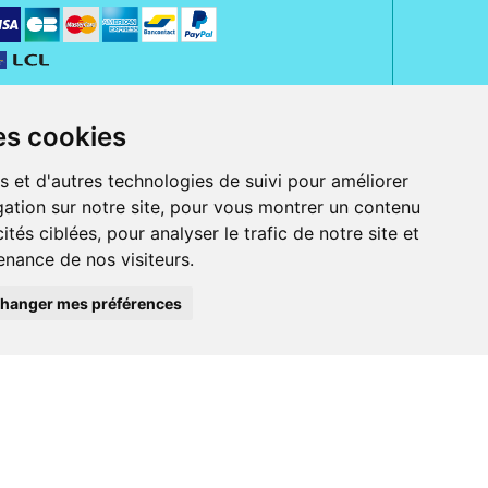
es cookies
s et d'autres technologies de suivi pour améliorer
ation sur notre site, pour vous montrer un contenu
ités ciblées, pour analyser le trafic de notre site et
nance de nos visiteurs.
rue Jeanne d' Harcourt, 80300 Albert.
 sans ordonnance.
hanger mes préférences
ranger).
e, iPad et iPod touch), ou sur Google Play (pour Androïd 5.0 ou version
 Express, Bancontact, PayPal.
 beauté et bien-être ainsi que différents services : suivi personnalisé,
auté de la peau, des cheveux...), mesure de la glycémie, perruques.
s 30 ans, Pharmactiv réunit près de 1500 adhérents pharmaciens autour d' un
du matériel médical sous sa marque BetterLife.