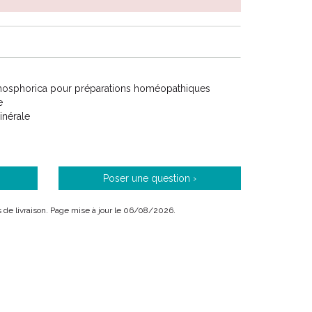
hosphorica pour préparations homéopathiques
e
inérale
Poser une question ›
ais de livraison. Page mise à jour le 06/08/2026.
médicament homéopathique habituellement utilisé
ie, dans les troubles du comportement, en O.R.L. et