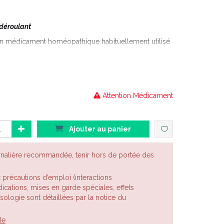
 déroulant
médicament homéopathique habituellement utilisé
ie, dans les troubles du comportement, en O.R.L. et
e sphère ORL ayant tendance à récidiver ( otites,
Attention Médicament
e rhumatisme inflammatoire chronique, les pubalgies,
en cas de douleurs articulaires aggravées par le froid
iliaque et d’algodystrophie.
Ajouter au panier
s.
ture afin de consolider les os encore fragiles.
rnalière recommandée, tenir hors de portée des
nt : pour soigner les troubles de la croissance ainsi
nfants souffrent de douleurs liées à la croissance et
x précautions d’emploi (interactions
 surmenage.
cations, mises en garde spéciales, effets
posologie sont détaillées par la notice du
 déroulante ci-dessous Les choix possibles sont :
le