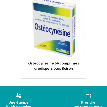
en dermatologie.
En O.R.L. : en cas d’infections d
rhinopharyngites...).
En rhumatologie : pour traiter l
la spondylarthrite ankylosante, 
et l'humidité, d’arthralgie sacro-
En dermatologie : en cas d'acné
En traumatologie : en cas de frac
Ostéocynésine 60 comprimés
Dans les troubles du comporteme
orodispersibles Boiron
que les troubles digestifs, ces e
de fatigue intense ainsi que de
INFORMATIONS COMPLÉMENTAI
Une équipe
Prendre
Indications:
à votre service
un rendez-vous