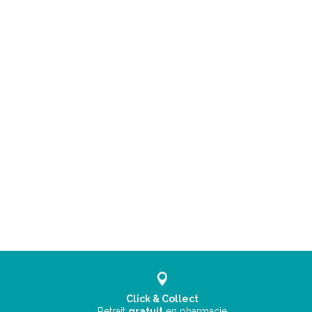
Click & Collect
Retrait
gratuit
en pharmacie