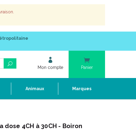
vraison.
étropolitaine
Mon compte
Panier
e
Animaux
Marques
a dose 4CH à 30CH - Boiron