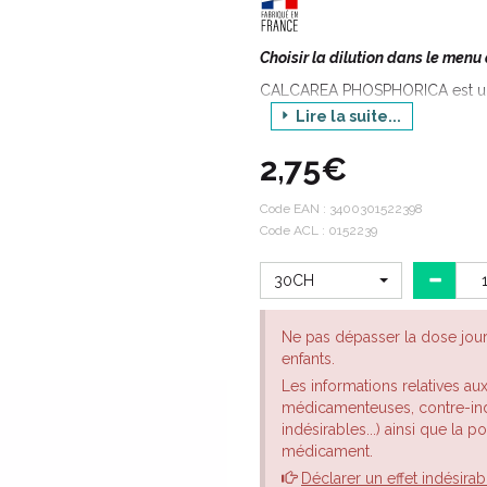
Choisir la dilution dans le menu
CALCAREA PHOSPHORICA est un 
en rhumatologie, en traumatolog
Lire la suite...
en dermatologie.
2,75€
En O.R.L. : en cas d’infections d
rhinopharyngites...).
Code EAN :
3400301522398
En rhumatologie : pour traiter l
Code ACL : 0152239
la spondylarthrite ankylosante, 
et l'humidité, d’arthralgie sacro-
30CH
En dermatologie : en cas d'acné
En traumatologie : en cas de frac
Ne pas dépasser la dose jou
enfants.
Dans les troubles du comporteme
que les troubles digestifs, ces e
Les informations relatives au
de fatigue intense ainsi que de
médicamenteuses, contre-indi
indésirables...) ainsi que la 
Le conseil de votre pharmacien
médicament.
Choisir la dilution dans la liste
Déclarer un effet indésirab