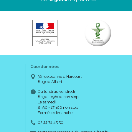
Coordonnées
32 rue Jeanne d’Harcourt
80300 Albert
Du lundi au vendredi
8h30 - 19h00 non stop
Le samedi
8h30 - 17h00 non stop
Fermé le dimanche
03 22 74 45 50
-
-