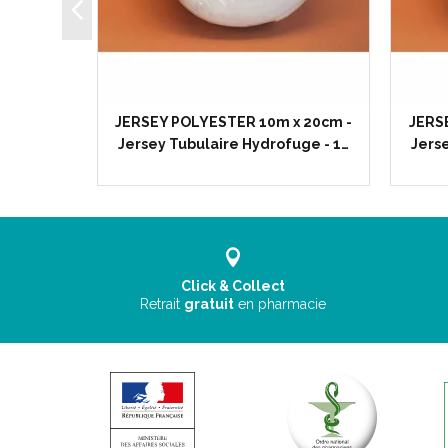
x 7cm -
JERSEY POLYESTER 10m x 20cm -
JERS
uge - 1…
Jersey Tubulaire Hydrofuge - 1…
Jers
Click & Collect
Retrait
gratuit
en pharmacie