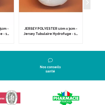
5cm -
JERSEY POLYESTER 10m x 3cm -
JERSEY
e - 1…
Jersey Tubulaire Hydrofuge - 1…
Jersey 
Nos conseils
santé