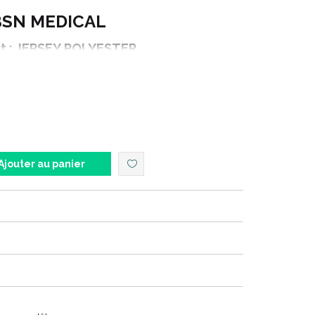
BSN MEDICAL
it : JERSEY POLYESTER
nsions : 10 m x 15 cm
Ajouter au panier