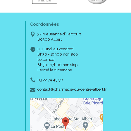
Coordonnées
32 rue Jeanne d’Harcourt
80300 Albert
Du lundi au vendredi
8h30 - 19h00 non stop
Le samedi
8h30 - 17h00 non stop
Fermé le dimanche
03 22 74 45 50
-
-
contact
@
pharmacie-du-centre-albert.fr