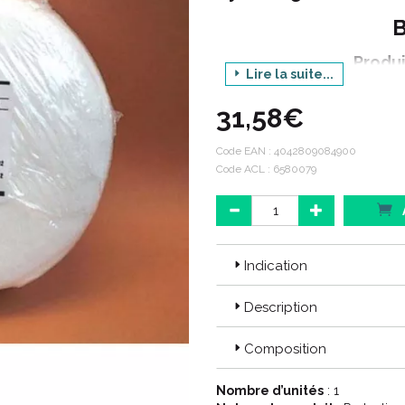
Produ
Lire la suite...
Dime
31,58€
Code ACL : 6580079
Code EAN :
4042809084900
Code ACL : 6580079
Code EAN : 4042809084900
Indication
Description
Composition
Nombre d’unités
: 1