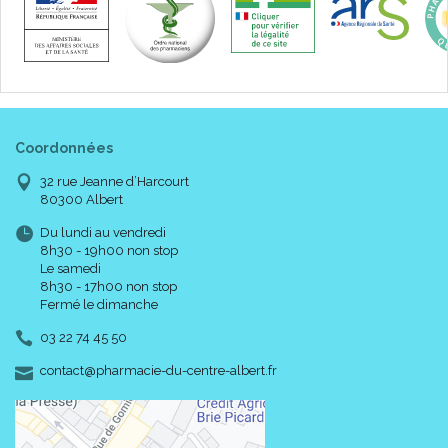
Coordonnées
32 rue Jeanne d’Harcourt
80300 Albert
Du lundi au vendredi
8h30 - 19h00 non stop
Le samedi
8h30 - 17h00 non stop
Fermé le dimanche
03 22 74 45 50
-
-
contact
@
pharmacie-du-centre-albert.fr