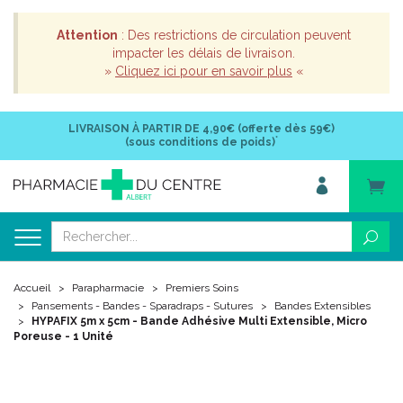
Attention
: Des restrictions de circulation peuvent
impacter les délais de livraison.
»
Cliquez ici pour en savoir plus
«
LIVRAISON À PARTIR DE
4,90€ (offerte dès 59€)
*
(sous conditions de poids)
Accueil
Parapharmacie
Premiers Soins
Pansements - Bandes - Sparadraps - Sutures
Bandes Extensibles
HYPAFIX 5m x 5cm - Bande Adhésive Multi Extensible, Micro
Poreuse - 1 Unité