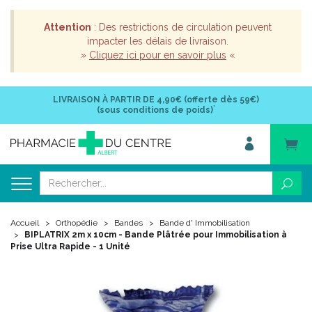
Attention
: Des restrictions de circulation peuvent
impacter les délais de livraison.
»
Cliquez ici pour en savoir plus
«
LIVRAISON À PARTIR DE
4,90€ (offerte dès 59€)
*
(sous conditions de poids)
Accueil
Orthopédie
Bandes
Bande d' Immobilisation
BIPLATRIX 2m x 10cm - Bande Plâtrée pour Immobilisation à
Prise Ultra Rapide - 1 Unité