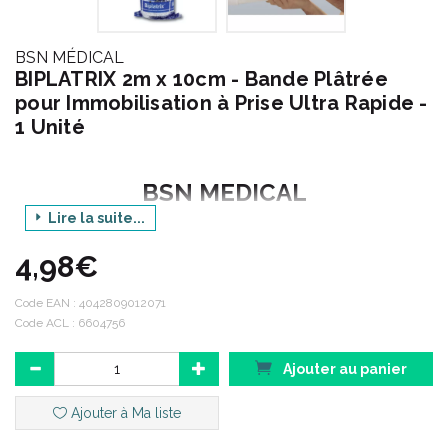
BSN MÉDICAL
BIPLATRIX 2m x 10cm - Bande Plâtrée
pour Immobilisation à Prise Ultra Rapide -
1 Unité
BSN MEDICAL
Lire la suite...
Produit : BIPLATRIX
4,98€
Dimensions : 2 m x 10 cm
Code EAN :
4042809012071
Code ACL : 6604756
Ajouter au panier
Ajouter à Ma liste