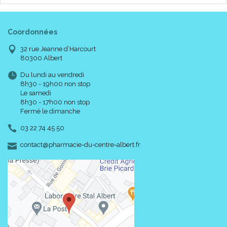
Coordonnées
32 rue Jeanne d’Harcourt
80300 Albert
Du lundi au vendredi
8h30 - 19h00 non stop
Le samedi
8h30 - 17h00 non stop
Fermé le dimanche
03 22 74 45 50
-
-
contact
@
pharmacie-du-centre-albert.fr