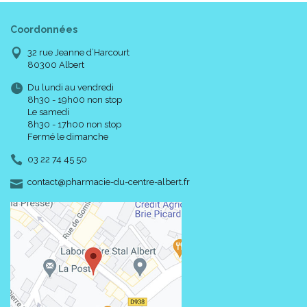
Coordonnées
32 rue Jeanne d’Harcourt
80300 Albert
Du lundi au vendredi
8h30 - 19h00 non stop
Le samedi
8h30 - 17h00 non stop
Fermé le dimanche
03 22 74 45 50
-
-
contact
@
pharmacie-du-centre-albert.fr