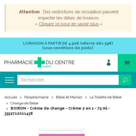
Attention
: Des restrictions de circulation peuvent
impacter les délais de livraison.
»
Cliquez ici pour en savoir plus
«
LIVRAISON À PARTIR DE
4,90€ (offerte dès 59€)
*
(sous conditions de poids)
Accueil
Parapharmacie
Bébé et Maman
La Toilette de Bébé
Change de Bébé
BOIRON - Crème de change - Crème 2 en 1 - 75 ml -
3352712011438