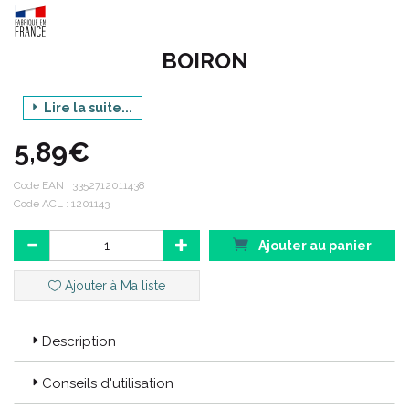
BOIRON
Lire la suite...
Gamme : BEBE
5,89€
Produit : CREME DE CHANGE
Contenance : 75 ML
Code EAN :
3352712011438
Code ACL : 1201143
Ajouter au panier
Code ACL : 1201143
Ajouter à Ma liste
Code EAN : 3352712011438
Description
Conseils d'utilisation