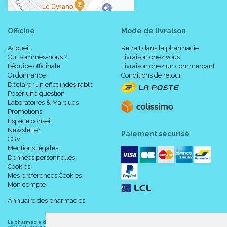
Officine
Mode de livraison
Accueil
Retrait dans la pharmacie
Qui sommes-nous ?
Livraison chez vous
L’équipe officinale
Livraison chez un commerçant
Ordonnance
Conditions de retour
Déclarer un effet indésirable
Poser une question
Laboratoires & Marques
Promotions
Espace conseil
Newsletter
Paiement sécurisé
CGV
Mentions légales
Données personnelles
Cookies
Mes préférences Cookies
Mon compte
Annuaire des pharmacies
La pharmacie du centre à Albert
(80300) est une pharmacie française certifiée ISO
9001.
"pharmacie-du-centre-albert.fr "
est le site internet de l
a pharmacie du centre
, 32