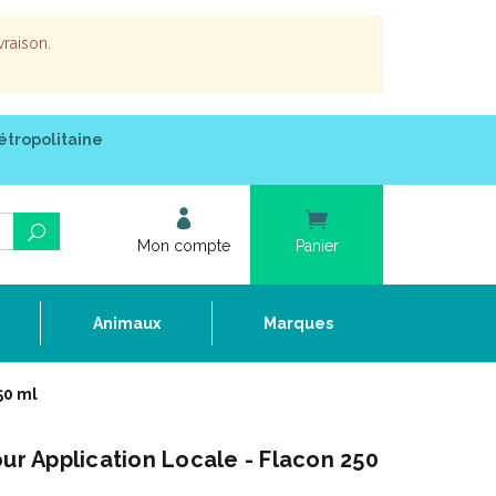
vraison.
étropolitaine
Mon compte
Panier
e
Animaux
Marques
50 ml
our Application Locale - Flacon 250