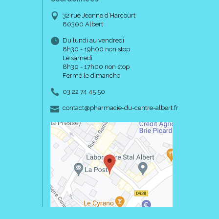
32 rue Jeanne d’Harcourt
80300 Albert
Du lundi au vendredi
8h30 - 19h00 non stop
Le samedi
8h30 - 17h00 non stop
Fermé le dimanche
03 22 74 45 50
-
-
contact
@
pharmacie-du-centre-albert.fr