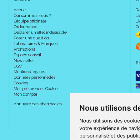
Accueil
Re
Qui sommes-nous ?
Li
L’équipe officinale
Li
Ordonnance
Co
Déclarer un effet indésirable
Poser une question
Laboratoires & Marques
Promotions
Espace conseil
Newsletter
P
CGV
Mentions légales
Données personnelles
Cookies
Mes préférences Cookies
Mon compte
Annuaire des pharmacies
Nous utilisons d
Nous utilisons des cookie
votre expérience de navig
personnalisé et des public