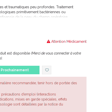
les et traumatiques peu profondes. Traitement
ologiques primitivement bactériennes ou
Antisepsie de la peau du champ opératoire.
s ne sont pas stérilisants: ils réduisent
icro-organismes.
Attention Médicament
uit est disponible
(Merci de vous connecter à votre
).
Prochainement
rnalière recommandée, tenir hors de portée des
x précautions d’emploi (interactions
cations, mises en garde spéciales, effets
posologie sont détaillées par la notice du