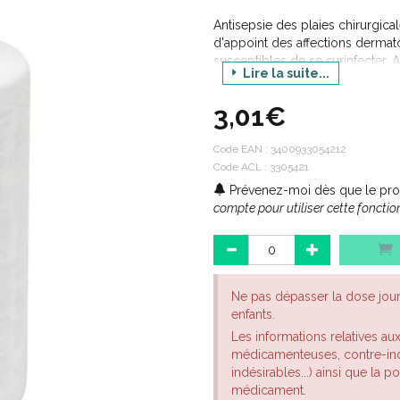
Antisepsie des plaies chirurgica
d'appoint des affections dermat
susceptibles de se surinfecter. 
Lire la suite...
Remarque: les agents antiseptique
temporairement le nombre de m
3,01€
Code EAN :
3400933054212
Code ACL : 3305421
Prévenez-moi dès que le prod
compte pour utiliser cette fonction
Ne pas dépasser la dose jou
enfants.
Les informations relatives au
médicamenteuses, contre-indi
indésirables...) ainsi que la 
médicament.