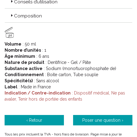
Conseils d’utilisation
lubrifiants dans la salive, qui sont essentiels pour une bouche
saine et agréable.
Composition
Étant donné qu’une bouche sèche (xérostomie) peut entraîner
des gencives sensibles et douloureuses, les produits bioXtra ne
contiennent ni alcool, ni menthol, ni arômes puissants, ni
3M
détergents, pour encore plus de confort.
Volume
: 50 ml
Nombre d’unités
: 1
Âge minimum
: 6 ans
Nature de produit
: Dentifrice - Gel / Pâte
Substance active
: Sodium (monofluorophosphate de)
Conditionnement
: Boite carton, Tube souple
Spécificité(s)
: Sans alcool
Label
: Made in France
Indication / Contre-indication
: Dispositif médical, Ne pas
avaler, Tenir hors de portée des enfants
‹ Retour
Poser une question ›
Tous les prix incluent la TVA - hors frais de livraison. Page mise à jour le