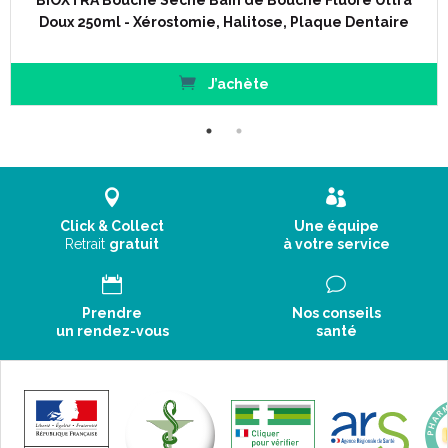
BIOXTRA Bouche Sèche Bain de Bouche Fluoré Ultra
Doux 250ml - Xérostomie, Halitose, Plaque Dentaire
J’achète
Click & Collect
Une équipe
Retrait
gratuit
à votre service
Prendre
Nos conseils
un rendez-vous
santé