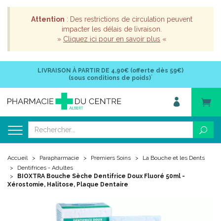
Attention
: Des restrictions de circulation peuvent
impacter les délais de livraison.
»
Cliquez ici pour en savoir plus
«
LIVRAISON À PARTIR DE
4,90€ (offerte dès 59€)
*
(sous conditions de poids)
Accueil
Parapharmacie
Premiers Soins
La Bouche et les Dents
Dentifrices - Adultes
BIOXTRA Bouche Sèche Dentifrice Doux Fluoré 50ml -
Xérostomie, Halitose, Plaque Dentaire