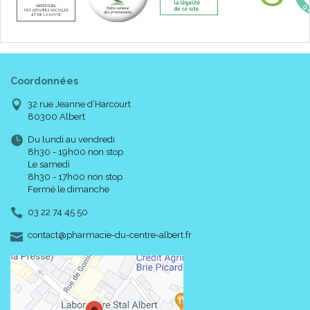
Coordonnées
32 rue Jeanne d’Harcourt
80300 Albert
Du lundi au vendredi
8h30 - 19h00 non stop
Le samedi
8h30 - 17h00 non stop
Fermé le dimanche
03 22 74 45 50
-
-
contact
@
pharmacie-du-centre-albert.fr