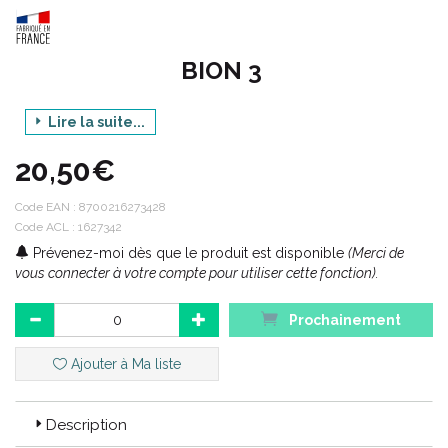
BION 3
Lire la suite...
Gamme : ÉNERGIE
20,50€
Produit : ÉQUILIBRE INTESTINAL
Contenance : 60 GUMMIES ARÔME ORANGE
Code EAN :
8700216273428
Code ACL : 1627342
Prévenez-moi dès que le produit est disponible
(Merci de
Code ACL : 1627342
vous connecter à votre compte pour utiliser cette fonction).
Code EAN : 8700216273428
Prochainement
Ajouter à Ma liste
Description