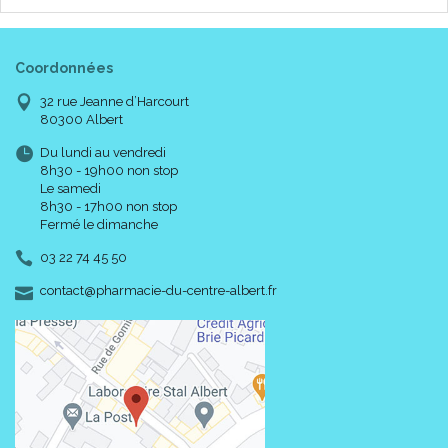
Coordonnées
32 rue Jeanne d’Harcourt
80300 Albert
Du lundi au vendredi
8h30 - 19h00 non stop
Le samedi
8h30 - 17h00 non stop
Fermé le dimanche
03 22 74 45 50
-
-
contact
@
pharmacie-du-centre-albert.fr