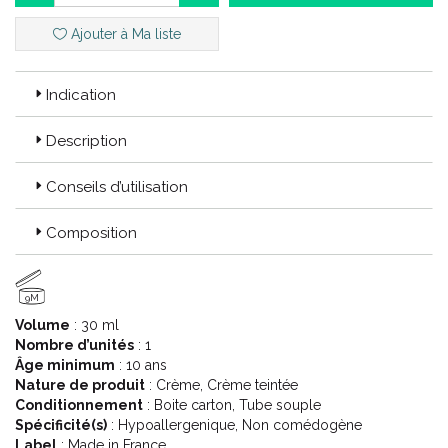
brillante, des imperfections plus ou moins importantes
apparaissent, et persistent parfois jusqu’ à l’ âge adulte.
Ajouter à Ma liste
La solution BIODERMA :
Sébium, une gamme dédiée à la peau
Indication
grasse ou à tendance acnéique.
Sébium offre des produits d’ hygiène et de soins spécifiques
Description
recommandés par les dermatologues : nettoyant visage pour
peau grasse (gel moussant, eau micellaire, pain…), crème anti-
Conseils d’utilisation
imperfections, soin hydratant pour peau à tendance acnéique…
Choisissez votre routine !
Composition
9M
Volume
: 30 ml
Nombre d’unités
: 1
Âge minimum
: 10 ans
Nature de produit
: Crème, Crème teintée
Conditionnement
: Boite carton, Tube souple
Spécificité(s)
: Hypoallergenique, Non comédogène
Label
: Made in France