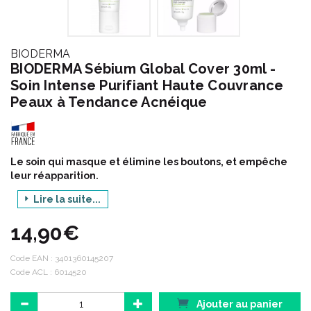
BIODERMA
BIODERMA Sébium Global Cover 30ml -
Soin Intense Purifiant Haute Couvrance
Peaux à Tendance Acnéique
Le soin qui masque et élimine les boutons, et empêche
leur réapparition.
Tous les produits du Laboratoire BIODERMA sont formulés
Lire la suite...
selon le principe d' écobiologie qui est au cœur de la
démarche NAOS, pour respecter l'écosystème de votre peau et
14,90€
préserver sa santé durablement.
Code EAN :
3401360145207
Code ACL : 6014520
Gamme SEBIUM :
A la puberté, la peau se transforme : elle s’ épaissit, devient
Ajouter au panier