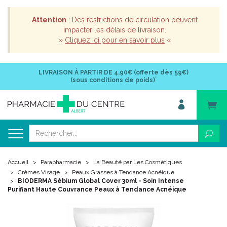
Attention
: Des restrictions de circulation peuvent
impacter les délais de livraison.
»
Cliquez ici pour en savoir plus
«
LIVRAISON À PARTIR DE
4,90€ (offerte dès 59€)
*
(sous conditions de poids)
Accueil
Parapharmacie
La Beauté par Les Cosmétiques
Crèmes Visage
Peaux Grasses à Tendance Acnéique
BIODERMA Sébium Global Cover 30ml - Soin Intense
Purifiant Haute Couvrance Peaux à Tendance Acnéique