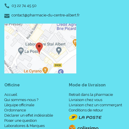
03 22 74 45 50
-
-
contact
@
pharmacie-du-centre-albert.fr
Officine
Mode de livraison
Accueil
Retrait dans la pharmacie
Qui sommes-nous ?
Livraison chez vous
L’équipe officinale
Livraison chez un commerçant
Ordonnance
Conditions de retour
Déclarer un effet indésirable
Poser une question
Laboratoires & Marques