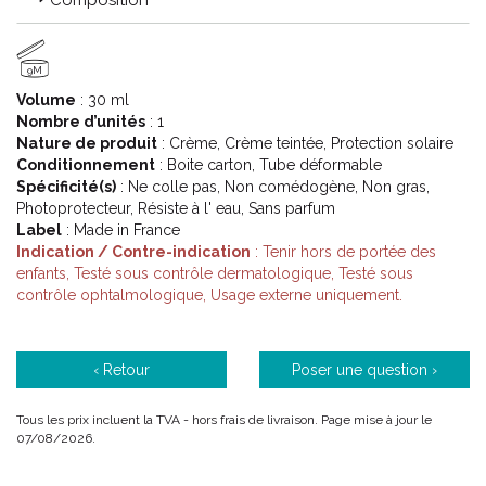
Composition
écran solaire pour les enfants ou bébés, protection solaire
spécifique des peaux grasses à acnéiques, des peaux sèches ou
des peaux hyperpigmentées…
9M
Volume
: 30 ml
Code ACL : 6252094
Nombre d’unités
: 1
Code EAN : 3701129803707
Nature de produit
: Crème, Crème teintée, Protection solaire
Conditionnement
: Boite carton, Tube déformable
Spécificité(s)
: Ne colle pas, Non comédogène, Non gras,
Photoprotecteur, Résiste à l' eau, Sans parfum
Label
: Made in France
Indication / Contre-indication
: Tenir hors de portée des
enfants, Testé sous contrôle dermatologique, Testé sous
contrôle ophtalmologique, Usage externe uniquement.
‹ Retour
Poser une question ›
Tous les prix incluent la TVA - hors frais de livraison. Page mise à jour le
07/08/2026.