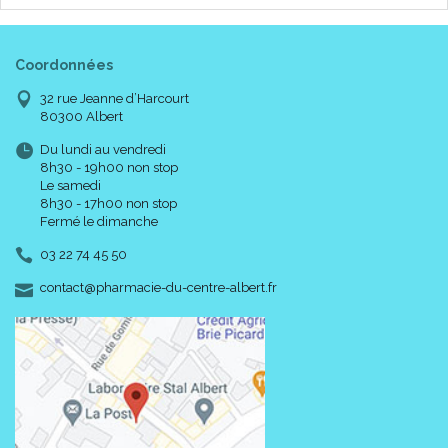
Coordonnées
32 rue Jeanne d’Harcourt
80300 Albert
Du lundi au vendredi
8h30 - 19h00 non stop
Le samedi
8h30 - 17h00 non stop
Fermé le dimanche
03 22 74 45 50
-
-
contact
@
pharmacie-du-centre-albert.fr