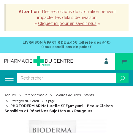
Attention
: Des restrictions de circulation peuvent
impacter les délais de livraison.
»
Cliquez ici pour en savoir plus
«
LIVRAISON À PARTIR DE
4,90€ (offerte dès 59€)
*
(sous conditions de poids)
Accueil
Parapharmacie
Solaires Adultes Enfants
Protéger du Soleil
Spf50
PHOTODERM AR Naturelle SPF50+ 30ml - Peaux Claires
Sensibles et Réactives Sujettes aux Rougeurs