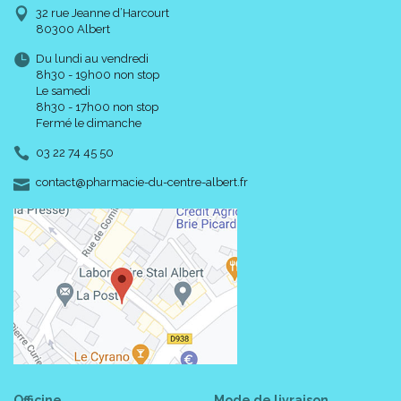
32 rue Jeanne d’Harcourt
80300 Albert
Du lundi au vendredi
8h30 - 19h00 non stop
Le samedi
8h30 - 17h00 non stop
Fermé le dimanche
03 22 74 45 50
-
-
contact
@
pharmacie-du-centre-albert.fr
Officine
Mode de livraison