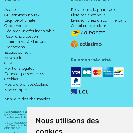
Accueil
Retrait dans la pharmacie
Qui sommes-nous ?
Livraison chez vous
L’équipe officinale
Livraison chez un commerçant
Ordonnance
Conditions de retour
Déclarer un effet indésirable
Poser une question
Laboratoires & Marques
Promotions
Espace conseil
Newsletter
Paiement sécurisé
CGV
Mentions légales
Données personnelles
Cookies
Mes préférences Cookies
Mon compte
Annuaire des pharmacies
La pharmacie du centre à Albert
(80300) est une pharmacie française certifiée ISO
9001.
"pharmacie-du-centre-albert.fr "
est le site internet de l
a pharmacie du centre
, 32
rue Jeanne d' Harcourt, 80300 Albert.
Nous utilisons des
Le site vous propose un large choix de plus de 11000 références, au prix les plus bas possible
: 9400 en parapharmacie, animaux, orthopédie, matériel médical. 1700 en médicaments sans
ordonnance.
cookies