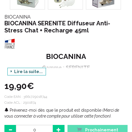
BIOCANINA
BIOCANINA SERENITE Diffuseur Anti-
Stress Chat + Recharge 45ml
BIOCANINA
Gamme : SERENITE
Lire la suite...
Produit : DIFFUSEUR ANTI STRESS CHAT +
RECHARGE
19,90€
Conditionnement : 1 diffuseur + 1 flacon-recharge
Code EAN :
3661729018744
45 ml
Code ACL : 2901874
Prévenez-moi dès que le produit est disponible
(Merci de
vous connecter à votre compte pour utiliser cette fonction).
La gamme Sérénité de Biocanina est disponible en plusieurs
présentations :
Prochainement
Le Diffuseur anti-stress Biocanina et sa recharge : contribue à