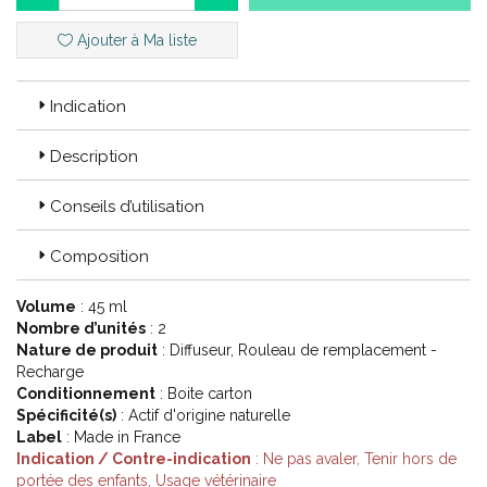
apaiser le chat et à réduire les comportements indésirables
dans son environnement quotidien.
Ajouter à Ma liste
Le Spray anti-stress Biocanina : action ciblée pour une
situation stressante ponctuelle (transport, visite chez le
vétérinaire,...). Il peut également être utilisé en complément
Indication
du Diffuseur anti-stress Biocanina.
Description
Code ACL : 2901874
Conseils d’utilisation
Code EAN : 3661729018744
Composition
Volume
: 45 ml
Nombre d’unités
: 2
Nature de produit
: Diffuseur, Rouleau de remplacement -
Recharge
Conditionnement
: Boite carton
Spécificité(s)
: Actif d'origine naturelle
Label
: Made in France
Indication / Contre-indication
: Ne pas avaler, Tenir hors de
portée des enfants, Usage vétérinaire