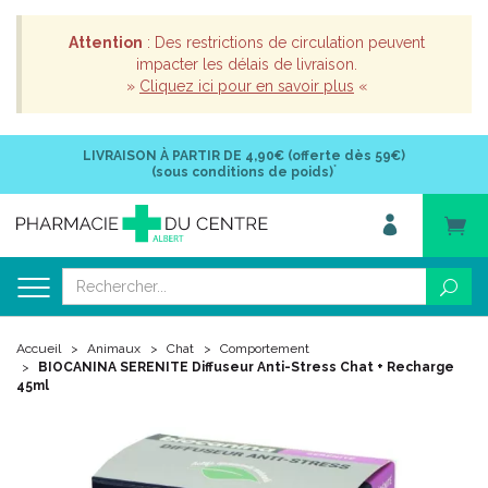
Attention
: Des restrictions de circulation peuvent
impacter les délais de livraison.
»
Cliquez ici pour en savoir plus
«
LIVRAISON À PARTIR DE
4,90€ (offerte dès 59€)
*
(sous conditions de poids)
Accueil
Animaux
Chat
Comportement
BIOCANINA SERENITE Diffuseur Anti-Stress Chat + Recharge
45ml