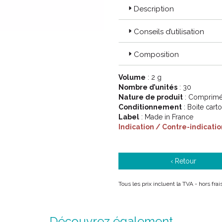
Description
Code ACL : 6834812
Code EAN : 3661729023618
Conseils d’utilisation
Composition
Volume
: 2 g
Nombre d’unités
: 30
Nature de produit
: Comprimé 
Conditionnement
: Boite cart
Label
: Made in France
Indication / Contre-indicatio
‹ Retour
Tous les prix incluent la TVA - hors fr
Découvrez également