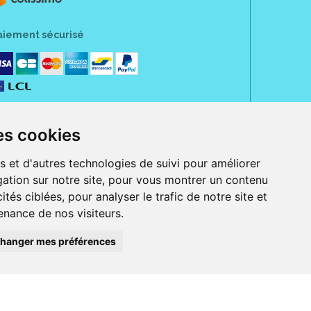
aiement sécurisé
es cookies
s et d'autres technologies de suivi pour améliorer
ation sur notre site, pour vous montrer un contenu
ités ciblées, pour analyser le trafic de notre site et
nance de nos visiteurs.
rue Jeanne d' Harcourt, 80300 Albert.
 sans ordonnance.
hanger mes préférences
ranger).
e, iPad et iPod touch), ou sur Google Play (pour Androïd 5.0 ou version
 Express, Bancontact, PayPal.
 beauté et bien-être ainsi que différents services : suivi personnalisé,
auté de la peau, des cheveux...), mesure de la glycémie, perruques.
s 30 ans, Pharmactiv réunit près de 1500 adhérents pharmaciens autour d' un
du matériel médical sous sa marque BetterLife.