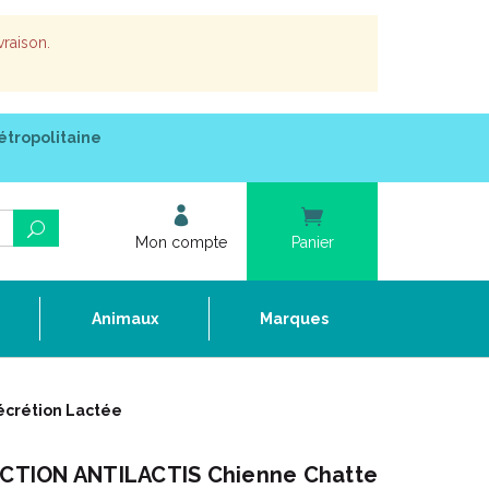
vraison.
étropolitaine
Mon compte
Panier
e
Animaux
Marques
écrétion Lactée
TION ANTILACTIS Chienne Chatte