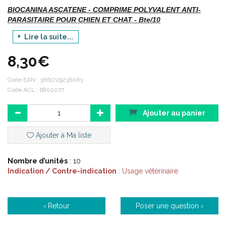
BIOCANINA ASCATENE - COMPRIME POLYVALENT ANTI-
PARASITAIRE POUR CHIEN ET CHAT - Bte/10
Lire la suite...
VERMIFUGE POLYVALENT CONTRE LES VERS RONDS ET LES
VERS PLATS DES CHIENS ET DES CHATS.
8,30€
Code EAN :
3661729236063
Code ACL : 6802077
COMPOSITION QUALITATIVE ET QUANTITATIVE :
Ajouter au panier
Niclosamide : 400 mg
Pyrantel (sous forme de tartrate) : 28,94 mg
Ajouter à Ma liste
Excipients q.s.p. 1 comprimé de 692 mg
A.M.M. n° FR/V/2098774 3/1991
Nombre d’unités
: 10
Indication / Contre-indication
: Usage vétérinaire
PRÉSENTATION :
‹ Retour
Poser une question ›
Boîte de 10 comprimés.