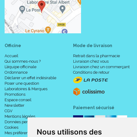
Si votre chiot ou chaton a le ventre ballonné, vermifugez-le.
Code ACL : 6802077
Code EAN : 3661729236063
Officine
Mode de livraison
Accueil
Retrait dans la pharmacie
Qui sommes-nous ?
Livraison chez vous
L’équipe officinale
Livraison chez un commerçant
Ordonnance
Conditions de retour
Déclarer un effet indésirable
Poser une question
Laboratoires & Marques
Promotions
Espace conseil
Newsletter
Paiement sécurisé
CGV
Mentions légales
Données personnelles
Cookies
Nous utilisons des
Mes préférences Cookies