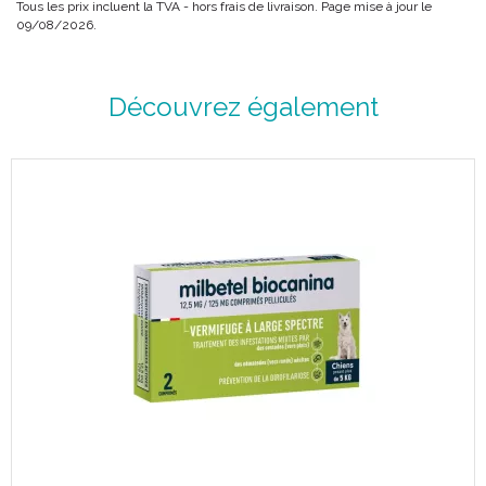
Tous les prix incluent la TVA - hors frais de livraison. Page mise à jour le
09/08/2026.
INDICATIONS :
Traitement des infestations par les parasites suivants :
Découvrez également
- Nématodes gastro-intestinaux : Toxocara canis et cati,
Toxascaris leonina, Ankylostoma caninum, Uncinaria
stenocephala.
- Cestodes : Taenia spp, Dipylidium caninum.
PROPRIÉTÉS :
L’association réalisée permet d’atteindre les vers qui sont à la fois
les plus fréquents et les plus nuisibles à la santé des chiens et
des chats.
POSOLOGIE ET MODE D’EMPLOI :