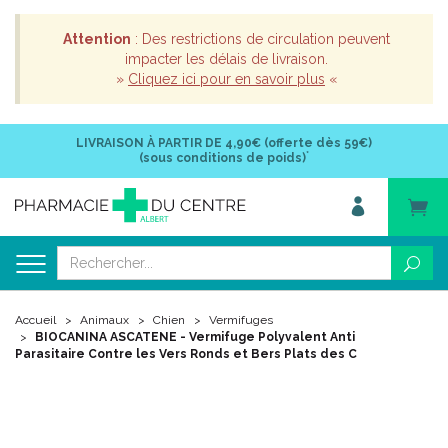
Attention
: Des restrictions de circulation peuvent
impacter les délais de livraison.
»
Cliquez ici pour en savoir plus
«
LIVRAISON À PARTIR DE
4,90€ (offerte dès 59€)
*
(sous conditions de poids)
Accueil
Animaux
Chien
Vermifuges
BIOCANINA ASCATENE - Vermifuge Polyvalent Anti
Parasitaire Contre les Vers Ronds et Bers Plats des C