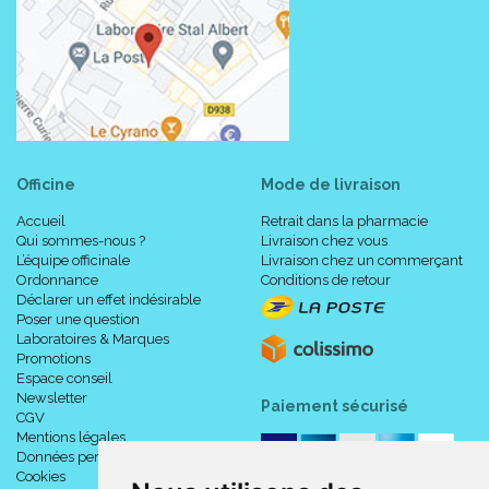
Officine
Mode de livraison
Accueil
Retrait dans la pharmacie
Composition :
Qui sommes-nous ?
Livraison chez vous
L’équipe officinale
Livraison chez un commerçant
Ordonnance
Conditions de retour
Viscose, polyester, polyamide, élasthanne.
Déclarer un effet indésirable
Poser une question
Laboratoires & Marques
Code ACL : 9721244
Promotions
Code EAN : 340109721449
Espace conseil
Newsletter
Paiement sécurisé
CGV
Mentions légales
Données personnelles
Cookies