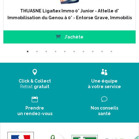
Caractéristiques :
THUASNE Ligaflex Immo 0° Junior - Attelle d'
Immobilisation du Genou à 0° - Entorse Grave, Immobilis
Tissu doux, sans latex.
65 % d’ allongement pour une force de 45 cN/cm.
J’achète
Munie de 2 attaches individuelles de fixation.
Coloris : blanc.
Entretien : lavable à la main à 40°C dans une eau savonneuse.
Conditionnement : 1 unité sous film cellophane.
Dispositif médical classe I.
Marquage CE.
Click & Collect
Une équipe
Retrait
gratuit
à votre service
Taillage :
Prendre
Nos conseils
un rendez-vous
santé
Largeur :
8 cm
Longueur :