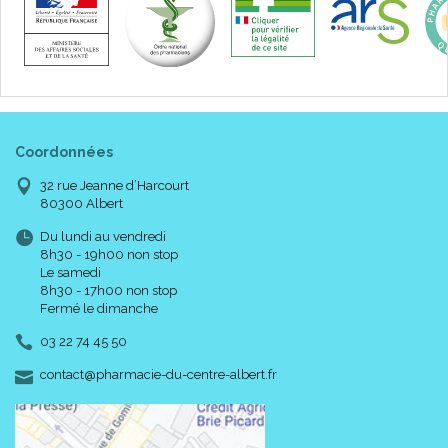
5 m
Existe aussi en largeur :
3 cm
6 cm
10 cm
Coordonnées
32 rue Jeanne d’Harcourt
80300 Albert
Du lundi au vendredi
8h30 - 19h00 non stop
Le samedi
8h30 - 17h00 non stop
Fermé le dimanche
03 22 74 45 50
-
-
contact
@
pharmacie-du-centre-albert.fr