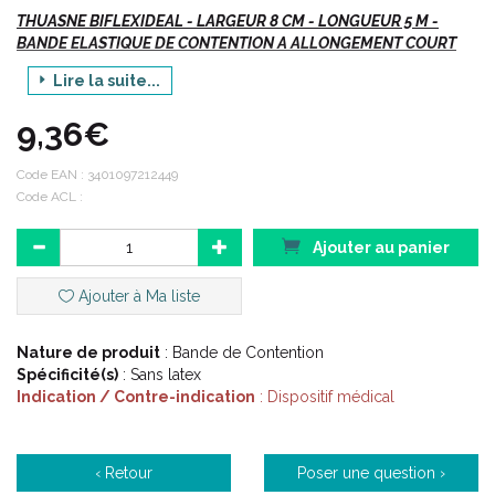
THUASNE BIFLEXIDEAL - LARGEUR 8 CM - LONGUEUR 5 M -
BANDE ELASTIQUE DE CONTENTION A ALLONGEMENT COURT
Lire la suite...
Vte/R/D
9,36€
Indications :
Code EAN :
3401097212449
Code ACL :
Traitement de l’ oedème (traumatique ou chronique).
Ajouter au panier
Traitement du lymphoedème.
Insuffisance veineuse chronique (en alternative aux bas de
Ajouter à Ma liste
compression).
Suite de sclérothérapie ou de chirurgie des varices.
Nature de produit
: Bande de Contention
Traitement de l’ ulcère veineux (avec IPS > 0.8 ou sous
Spécificité(s)
: Sans latex
surveillance médicale
Indication / Contre-indication
: Dispositif médical
rapprochée pour un IPS entre 0.5 et 0.8).
Traitement symptomatique de la thrombose veineuse aiguë,
profonde ou superficielle.
Prévention du syndrome post-thrombotique : alternative aux
‹ Retour
Poser une question ›
bas de compression