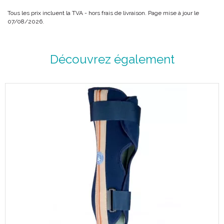
pour les patients à risque.
Tous les prix incluent la TVA - hors frais de livraison. Page mise à jour le
Alternative aux bas de compression pour le traitement des
07/08/2026.
oedèmes de jambes ou
gonflement pendant la grossesse.
Traitement des symptômes liés aux lésions des tissus mous.
Découvrez également
Description :
Biflexideal, bande élastique de contention à allongement court :
+ Efficace :
Allongement court (lymphoedèmes).
+ Confortable :
Douceur au toucher.
+ Pratique :
Facile à étirer (trame en fil retors).