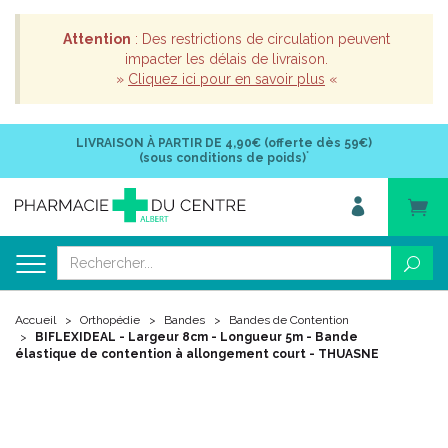
Attention
: Des restrictions de circulation peuvent
impacter les délais de livraison.
»
Cliquez ici pour en savoir plus
«
LIVRAISON À PARTIR DE
4,90€ (offerte dès 59€)
*
(sous conditions de poids)
Accueil
Orthopédie
Bandes
Bandes de Contention
BIFLEXIDEAL - Largeur 8cm - Longueur 5m - Bande
élastique de contention à allongement court - THUASNE