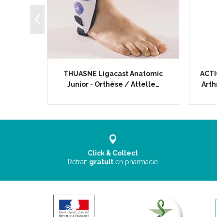
35 cm - 1
THUASNE Ligacast Anatomic
ACTI
utien…
Junior - Orthèse / Attelle…
Arth
Click & Collect
Retrait
gratuit
en pharmacie