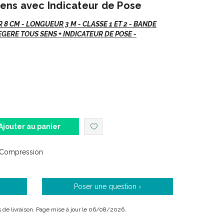
 Sens avec Indicateur de Pose
8 CM - LONGUEUR 3 M - CLASSE 1 ET 2 - BANDE
GERE TOUS SENS + INDICATEUR DE POSE -
mpression légère :
Simplicité & Efficacité"
on élaboration et sa créativité.
 des compressions élastiques.
Ajouter au panier
 Compression
 tous sens + indicateur de pose
talonnage, Biflex® innove avec 1 nouvel étalonnage
Poser une question ›
nde elle-même sa force en fonction de son niveau de
ais de livraison. Page mise à jour le 06/08/2026.