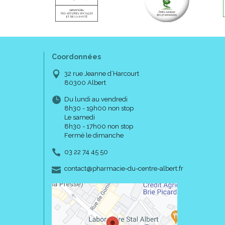
Coordonnées
32 rue Jeanne d’Harcourt
80300 Albert
Du lundi au vendredi
8h30 - 19h00 non stop
Le samedi
8h30 - 17h00 non stop
Fermé le dimanche
03 22 74 45 50
-
-
contact
@
pharmacie-du-centre-albert.fr