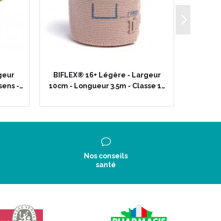
geur
BIFLEX® 16+ Légère - Largeur
THUASNE
sens -…
10cm - Longueur 3.5m - Classe 1…
- Roll
Nos conseils
santé