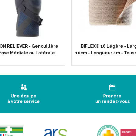
ON RELIEVER - Genouillère
BIFLEX® 16 Légère - Lar
rose Médiale ou Latérale…
10cm - Longueur 4m - Tous 
Mise en place :
1 - Etirement :
Une équipe
Prendre
à votre service
un rendez-vous