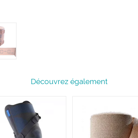
Efficacité : grâce au dosage
Sécurité des patients : l’étal
Qualité et durabilité : un savoi
Caractéristiques :
+ Pratique :
Facile à poser grâce à un systè
+ Efficace :
Contrôle précis de la compressi
Découvrez également
bande elle-même sa force en fo
+ Confortable :
Epouse tous les reliefs anatomi
Taillage :