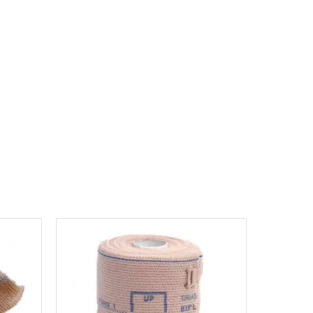
 précis de la compression
onnage limite les risques de mauvaise utilisation
r-faire industriel inégalé
me breveté d’ étalonnage.
on grâce au nouvel étalonnage qui indique sur la
nction de son niveau de recouvrement.
ques.