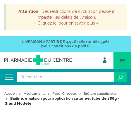
Attention
: Des restrictions de circulation peuvent
impacter les délais de livraison.
»
Cliquez ici pour en savoir plus
«
LIVRAISON À PARTIR DE
4,90€ (offerte dès 59€)
*
(sous conditions de poids)
Accueil
Médicaments
Peau, Cheveux
Brûlure superficielle
Biafine, émulsion pour application cutanée, tube de 186g -
Grand Modèle