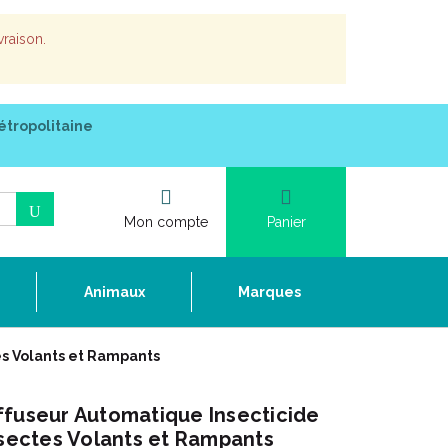
vraison.
étropolitaine
Mon compte
Panier
e
Animaux
Marques
es Volants et Rampants
ffuseur Automatique Insecticide
nsectes Volants et Rampants