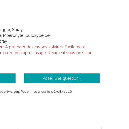
eurs. Nous voulons que chaque animal et sa famille
lesquels ils peuvent avoir entièrement confiance.
loyés (dont 90% sont propriétaires d' animaux de
ogger, Spray
elopper de nouveaux produits et à améliorer ceux
e, Pipéronyle (butoxyde de)
pray
n
: A protéger des rayons solaires, Facilement
brûler même après usage, Récipient sous pression,
s
Poser une question ›
ais de livraison. Page mise à jour le 06/08/2026.