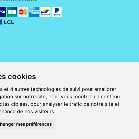
es cookies
rue Jeanne d' Harcourt, 80300 Albert.
 sans ordonnance.
s et d'autres technologies de suivi pour améliorer
ation sur notre site, pour vous montrer un contenu
ranger).
e, iPad et iPod touch), ou sur Google Play (pour Androïd 5.0 ou version
ités ciblées, pour analyser le trafic de notre site et
 Express, Bancontact, PayPal.
nance de nos visiteurs.
 beauté et bien-être ainsi que différents services : suivi personnalisé,
auté de la peau, des cheveux...), mesure de la glycémie, perruques.
s 30 ans, Pharmactiv réunit près de 1500 adhérents pharmaciens autour d' un
du matériel médical sous sa marque BetterLife.
hanger mes préférences