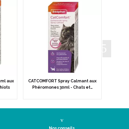
ml aux
CATCOMFORT Spray Calmant aux
FIPROTE
hiots
Phéromones 30ml - Chats et…
10kg 3 
Nos conseils