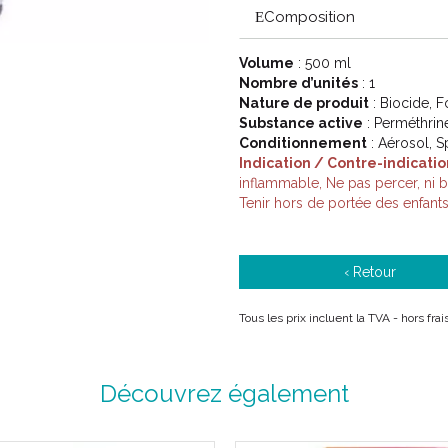
professionnels et de consommat
Composition
aient accès à des produits dans 
Volume
: 500 ml
Nombre d’unités
: 1
C' est la motivation de nos emp
Nature de produit
: Biocide, F
compagnie) qui cherchent à dév
Substance active
: Perméthrin
existants.
Conditionnement
: Aérosol, S
Indication / Contre-indicatio
inflammable, Ne pas percer, ni 
Code ACL : 8071420
Tenir hors de portée des enfant
Code EAN : 8711231132966
‹ Retour
Tous les prix incluent la TVA - hors fr
Découvrez également