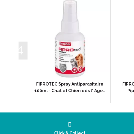
 Stop
FIPROTEC Spray Antiparasitaire
FIPRO
yen 15 à…
100ml - Chat et Chien dès l' Age…
Pip
Click & Collect