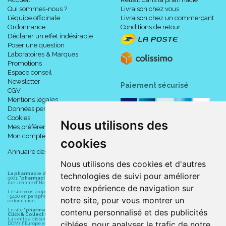
Qui sommes-nous ?
Livraison chez vous
L’équipe officinale
Livraison chez un commerçant
Ordonnance
Conditions de retour
Déclarer un effet indésirable
Poser une question
Laboratoires & Marques
Promotions
Espace conseil
Newsletter
Paiement sécurisé
CGV
Mentions légales
Données personnelles
Cookies
Nous utilisons des
Mes préférences Cookies
Mon compte
cookies
Annuaire des pharmacies
Nous utilisons des cookies et d'autres
La pharmacie du centre à Albert
(80300) est une pharmacie française certifiée ISO
technologies de suivi pour améliorer
9001.
"pharmacie-du-centre-albert.fr "
est le site internet de l
a pharmacie du centre
, 32
rue Jeanne d' Harcourt, 80300 Albert.
votre expérience de navigation sur
Le site vous propose un large choix de plus de 11000 références, au prix les plus bas possible
: 9400 en parapharmacie, animaux, orthopédie, matériel médical. 1700 en médicaments sans
notre site, pour vous montrer un
ordonnance.
Le site
"pharmacie-du-centre-albert.fr"
vous propose les service suivants :
contenu personnalisé et des publicités
Click & Collect (retrait gratuit dans la pharmacie).
La vente à distance chez vous et/ou chez un commerçant sur la France (Andorre, Monaco et
ciblées, pour analyser le trafic de notre
DOM), l' Europe et le monde entier (livraison assuré par Colissimo et ses partenaires à l'