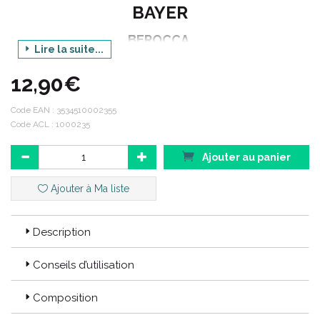
BAYER
BEROCCA
Lire la suite...
ENERGIE PRO B12
12,90€
10 FLACONS A BOIRE
GOÛT CARAMEL
Code EAN :
3534510002355
Code ACL : 1000235
Code EAN : 3534510002355
Ajouter au panier
Code ACL : 1000235
Ajouter à Ma liste
Description
Conseils d’utilisation
Composition