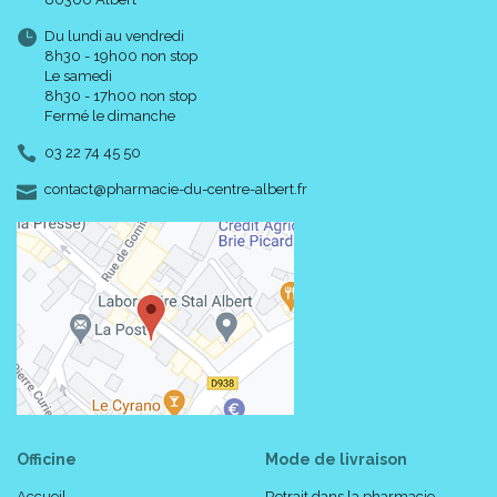
Du lundi au vendredi
8h30 - 19h00 non stop
Le samedi
8h30 - 17h00 non stop
Fermé le dimanche
03 22 74 45 50
-
-
contact
@
pharmacie-du-centre-albert.fr
Officine
Mode de livraison
Accueil
Retrait dans la pharmacie