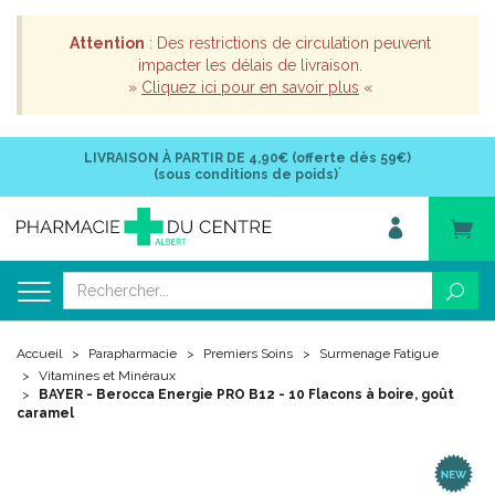
Attention
: Des restrictions de circulation peuvent
impacter les délais de livraison.
»
Cliquez ici pour en savoir plus
«
LIVRAISON À PARTIR DE
4,90€ (offerte dès 59€)
*
(sous conditions de poids)
Accueil
Parapharmacie
Premiers Soins
Surmenage Fatigue
Vitamines et Minéraux
BAYER - Berocca Energie PRO B12 - 10 Flacons à boire, goût
caramel