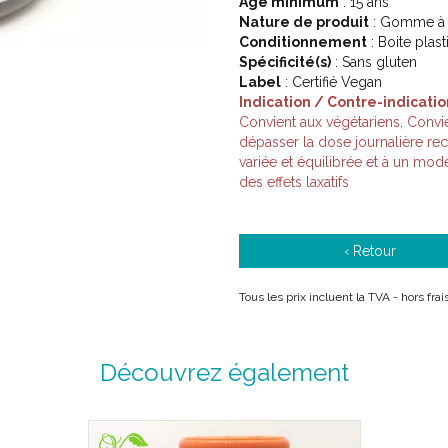
Âge minimum
: 15 ans
Nature de produit
: Gomme à
Conditionnement
: Boite plas
Spécificité(s)
: Sans gluten
Label
: Certifié Vegan
Indication / Contre-indicatio
Convient aux végétariens, Convie
dépasser la dose journalière re
variée et équilibrée et à un mo
des effets laxatifs
‹ Retour
Tous les prix incluent la TVA - hors fr
Découvrez également