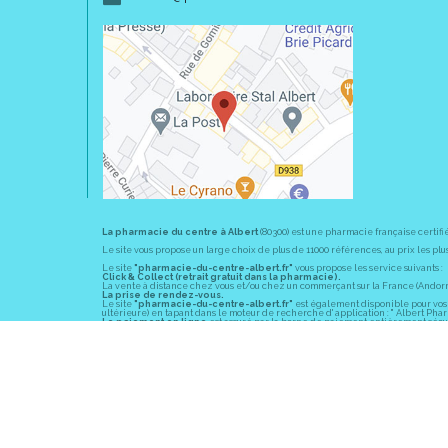
La pharmacie du centre à Albert
(80300) est une pharmacie française certifi
Le site vous propose un large choix de plus de 11000 références, au prix les 
Le site
"pharmacie-du-centre-albert.fr"
vous propose les service suivants :
Click & Collect (retrait gratuit dans la pharmacie).
La vente à distance chez vous et/ou chez un commerçant sur la France (Andorre, 
La prise de rendez-vous.
Le site
"pharmacie-du-centre-albert.fr"
est également disponible pour vos s
ultérieure) en tapant dans le moteur de recherche d' application : " Albert Pha
Le paiement en ligne
est assuré par la borne de paiement entièrement sécuri
En officine,
la pharmacie du centre à Albert
(80300) vous propose ses conseil
diabète, sevrage tabagique, risques cardiovasculaires, prise de tension artériell
La pharmacie du centre à Albert
(80300) fait partie du groupement
Pharmac
objectif commun : devenir un véritable « relais santé » au service des client
Les horaires d'ouverture
sont de 8h30 à 19h00 non stop du lundi au vendredi 
Vous pouvez contacter
la pharmacie du centre à Albert
(80300) par téléphone
Pour le dimanche et la nuit, vous pouvez trouver l
a pharmacie de garde
la pl