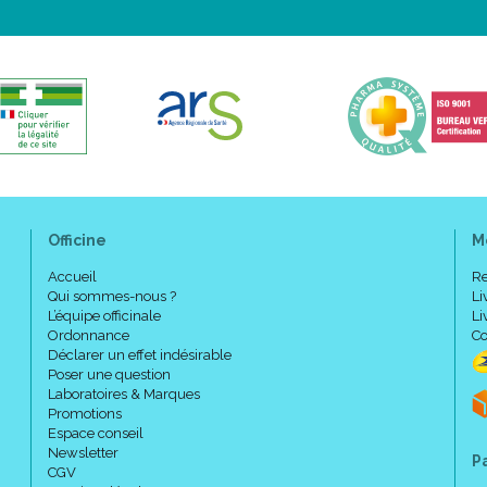
Officine
M
Accueil
Re
Qui sommes-nous ?
Li
L’équipe officinale
Li
Ordonnance
Co
Déclarer un effet indésirable
Poser une question
Laboratoires & Marques
Promotions
Espace conseil
Newsletter
P
CGV