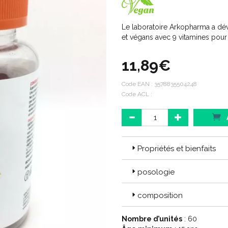
Le laboratoire Arkopharma a 
et végans avec 9 vitamines pour fa
11,89€
Code EAN :
3578835504248
Code ACL :
Propriétés et bienfaits
posologie
composition
Nombre d’unités
: 60