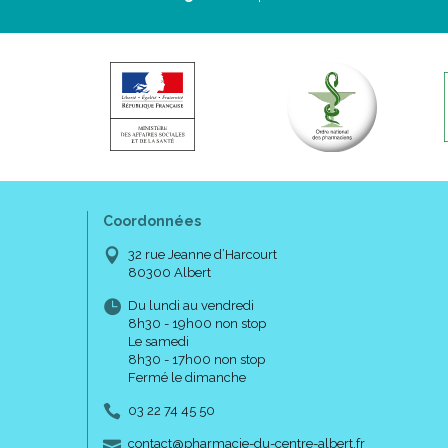
Coordonnées
32 rue Jeanne d’Harcourt
80300 Albert
Du lundi au vendredi
8h30 - 19h00 non stop
Le samedi
8h30 - 17h00 non stop
Fermé le dimanche
03 22 74 45 50
-
-
contact
@
pharmacie-du-centre-albert.fr