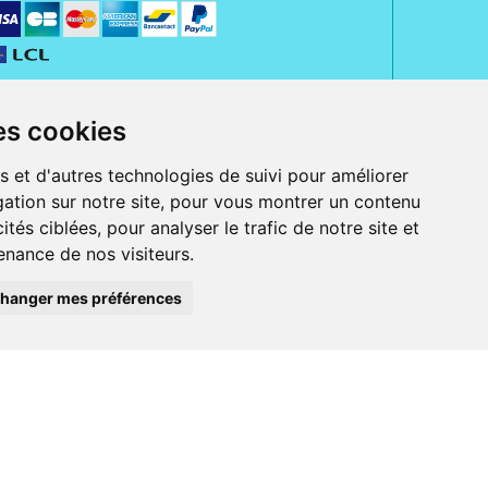
es cookies
s et d'autres technologies de suivi pour améliorer
ation sur notre site, pour vous montrer un contenu
ités ciblées, pour analyser le trafic de notre site et
nance de nos visiteurs.
rue Jeanne d' Harcourt, 80300 Albert.
 sans ordonnance.
hanger mes préférences
ranger).
e, iPad et iPod touch), ou sur Google Play (pour Androïd 5.0 ou version
 Express, Bancontact, PayPal.
 beauté et bien-être ainsi que différents services : suivi personnalisé,
auté de la peau, des cheveux...), mesure de la glycémie, perruques.
s 30 ans, Pharmactiv réunit près de 1500 adhérents pharmaciens autour d' un
du matériel médical sous sa marque BetterLife.