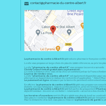
-
-
contact
@
pharmacie-du-centre-albert.fr
La pharmacie du centre à Albert
(80300) est une pharmacie française certifi
Le site vous propose un large choix de plus de 11000 références, au prix les 
Le site
"pharmacie-du-centre-albert.fr"
vous propose les service suivants :
Click & Collect (retrait gratuit dans la pharmacie).
La vente à distance chez vous et/ou chez un commerçant sur la France (Andorre, 
La prise de rendez-vous.
Le site
"pharmacie-du-centre-albert.fr"
est également disponible pour vos s
ultérieure) en tapant dans le moteur de recherche d' application : " Albert Pha
Le paiement en ligne
est assuré par la borne de paiement entièrement sécuri
En officine,
la pharmacie du centre à Albert
(80300) vous propose ses conseil
diabète, sevrage tabagique, risques cardiovasculaires, prise de tension artériell
La pharmacie du centre à Albert
(80300) fait partie du groupement
Pharmac
objectif commun : devenir un véritable « relais santé » au service des client
Les horaires d'ouverture
sont de 8h30 à 19h00 non stop du lundi au vendredi 
Vous pouvez contacter
la pharmacie du centre à Albert
(80300) par téléphone
Pour le dimanche et la nuit, vous pouvez trouver l
a pharmacie de garde
la pl