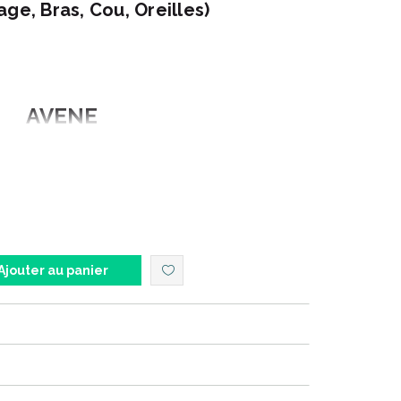
ge, Bras, Cou, Oreilles)
AVENE
Avène s’ engage...
réserver son Environnement, les Laboratoires
gagent en rédigeant une charte qui exprime
Ajouter au panier
 Marque spécialiste des peaux sensibles.
idaire, en soutien des politiques de santé publique.