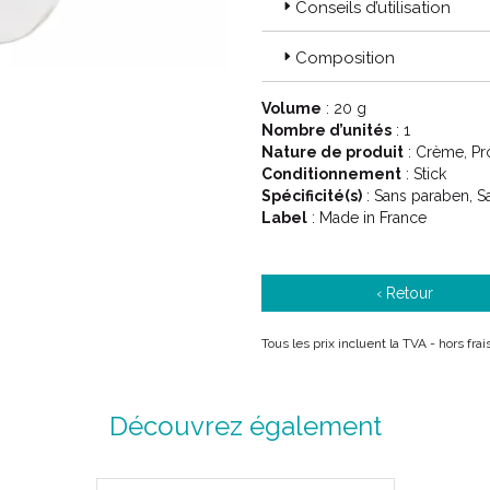
De façon aussi évidente que l’
Conseils d’utilisation
sensibles, la Marque s’ assoc
publique en France et à l’ inte
Composition
La Marque Eau thermale Avèn
démontre chaque jour en nouan
Volume
: 20 g
soutien opérationnel et finan
Nombre d’unités
: 1
déployés sont nombreux.
Nature de produit
: Crème, Pro
Conditionnement
: Stick
Une marque éco-respon
Spécificité(s)
: Sans paraben, S
Label
: Made in France
Réduction de l’ empreinte environ
ressources
‹ Retour
La Marque Eau thermale Avène 
énergie, une politique d’ achat
Tous les prix incluent la TVA - hors fr
développement de ses conditi
11 tonnes de plastique écon
flacons des Soins Essentiels.
Découvrez également
450 tonnes de CO2 en moins 
par tonne de produit fabriqué
100% de la consommation éle