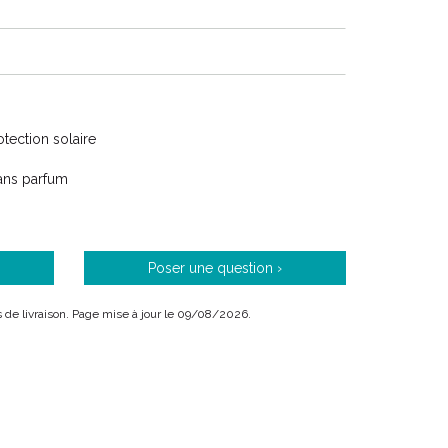
 Eau thermale est l’ actif essentiel des peaux
ie étroitement à de grandes actions de santé
rnational.
e accompagne des projets de solidarité et le
t des partenariats. Contribution scientifique,
cier, outils d' éducation thérapeutique... Les moyens
tection solaire
sable
ans parfum
nementale grâce à l’ utilisation rationnelle des
Poser une question ›
développe un programme volontaire d’ économie d’
 responsable et une éco-conception intégrée dans le
ais de livraison. Page mise à jour le 09/08/2026.
onnements :
omisées par an suite à la réduction du grammage des
en réduisant la consommation d’ énergie de 23%
.
ctrique provient de sources d’ énergies