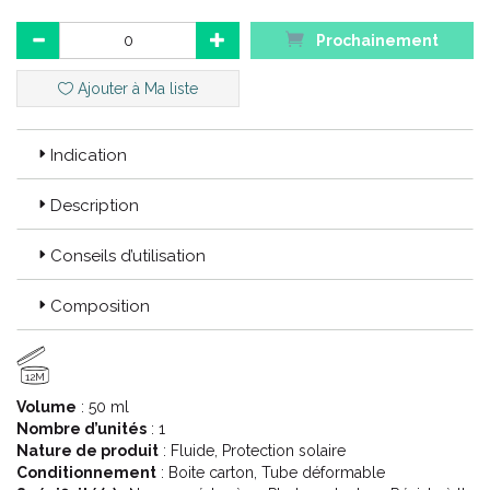
Avène a pensé des soins solaires pour répondre à tous vos
Prochainement
besoins : Huile, crème, lait, ou stick : à chacun son écran solaire.
C’ est le meilleur moyen de ne pas oublier de se protéger du
soleil.
Ajouter à Ma liste
Code ACL : 6281248
Indication
Code EAN : 3282770149128
Description
Conseils d’utilisation
Composition
12M
Volume
: 50 ml
Nombre d’unités
: 1
Nature de produit
: Fluide, Protection solaire
Conditionnement
: Boite carton, Tube déformable