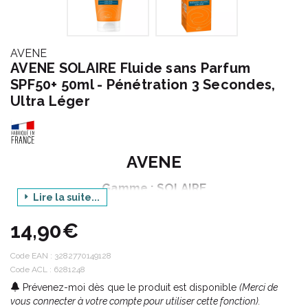
AVENE
AVENE SOLAIRE Fluide sans Parfum
SPF50+ 50ml - Pénétration 3 Secondes,
Ultra Léger
AVENE
Gamme : SOLAIRE
Lire la suite...
Produit : FLUIDE SANS PARFUM SPF50+
14,90€
PEAUX SENSIBLES NORMALES A MIXTES
Contenance : 50 ml
Code EAN :
3282770149128
Code ACL : 6281248
Prévenez-moi dès que le produit est disponible
(Merci de
La protection contre le soleil est essentielle.
vous connecter à votre compte pour utiliser cette fonction).