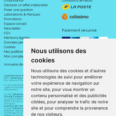
Ordonnance
Conditions de retour
Déclarer un effet indésirable
Poser une question
Laboratoires & Marques
Promotions
Espace conseil
Newsletter
Paiement sécurisé
CGV
Mentions légales
Données personnelles
Cookies
Nous utilisons des
Mes préférences Cookies
Mon compte
cookies
Annuaire des pharmacies
Nous utilisons des cookies et d'autres
technologies de suivi pour améliorer
La pharmacie du centre à Albert
(80300) est une pharmacie française certifiée ISO
9001.
"pharmacie-du-centre-albert.fr "
est le site internet de l
a pharmacie du centre
, 32
rue Jeanne d' Harcourt, 80300 Albert.
votre expérience de navigation sur
Le site vous propose un large choix de plus de 11000 références, au prix les plus bas possible
: 9400 en parapharmacie, animaux, orthopédie, matériel médical. 1700 en médicaments sans
notre site, pour vous montrer un
ordonnance.
contenu personnalisé et des publicités
Le site
"pharmacie-du-centre-albert.fr"
vous propose les service suivants :
Click & Collect (retrait gratuit dans la pharmacie).
La vente à distance chez vous et/ou chez un commerçant sur la France (Andorre, Monaco et
ciblées, pour analyser le trafic de notre
DOM), l' Europe et le monde entier (livraison assuré par Colissimo et ses partenaires à l'
étranger).
La prise de rendez-vous.
site et pour comprendre la provenance
Le site
"pharmacie-du-centre-albert.fr"
est également disponible pour vos smartphones et
tablettes. Vous pouvez télécharger gratuitement l' application sur l' AppStore (pour iPhone, iPad
de nos visiteurs.
et iPod touch), ou sur Google Play (pour Androïd 5.0 ou version ultérieure) en tapant dans le
moteur de recherche d' application : " Albert Pharma" ou "Pharmacie du Centre Albert".