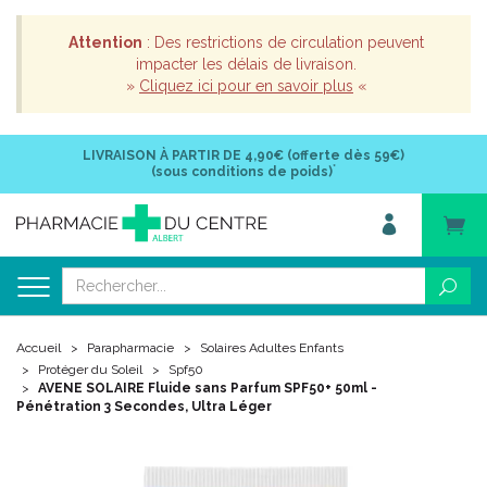
Attention
: Des restrictions de circulation peuvent
impacter les délais de livraison.
»
Cliquez ici pour en savoir plus
«
LIVRAISON À PARTIR DE
4,90€ (offerte dès 59€)
*
(sous conditions de poids)
Accueil
Parapharmacie
Solaires Adultes Enfants
Protéger du Soleil
Spf50
AVENE SOLAIRE Fluide sans Parfum SPF50+ 50ml -
Pénétration 3 Secondes, Ultra Léger