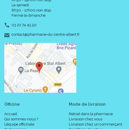
Le samedi
8h30 - 17h00 non stop
Fermé le dimanche
03 22 74 45 50
-
-
contact
@
pharmacie-du-centre-albert.fr
Officine
Mode de livraison
Accueil
Retrait dans la pharmacie
Qui sommes-nous ?
Livraison chez vous
L’équipe officinale
Livraison chez un commerçant