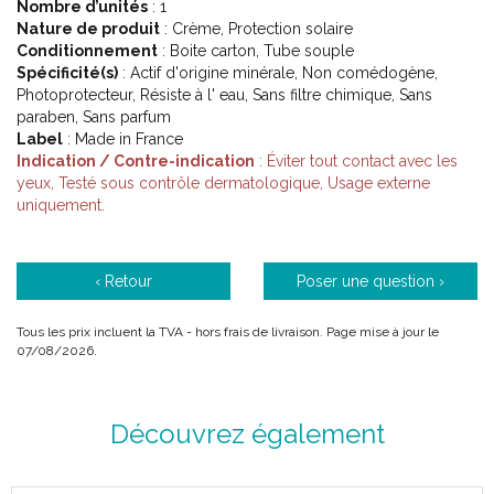
Nombre d’unités
: 1
Nature de produit
: Crème, Protection solaire
Conditionnement
: Boite carton, Tube souple
Description :
Spécificité(s)
: Actif d'origine minérale, Non comédogène,
Photoprotecteur, Résiste à l' eau, Sans filtre chimique, Sans
paraben, Sans parfum
Très haute protection solaire de la peau intolérante ou fragilisée
Label
: Made in France
du visage.
Indication / Contre-indication
: Éviter tout contact avec les
yeux, Testé sous contrôle dermatologique, Usage externe
Légèrement teintée, sa texture riche et onctueuse protège et
uniquement.
hydrate* la peau intolérante du visage.
Association exclusive d' actifs, issue de la Recherche Pierre
Fabre :
‹ Retour
Poser une question ›
Ecran minéral, stable et efficace dans le temps, offrant une
haute tolérance et UNE PROTECTION OPTIMALE CONTRE
Tous les prix incluent la TVA - hors frais de livraison. Page mise à jour le
LES UVB ET LES UVA (courts et longs).
07/08/2026.
PUISSANT ANTIOXYDANT, le Pré-tocophéryl, pour une
protection cellulaire contre les radicaux libres.
Eau thermale d' Avène, AUX PROPRIÉTÉS APAISANTES ET
Découvrez également
ANTI-IRRITANTES.
* Hydratation des couches supérieures de la peau.