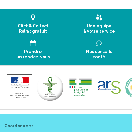
Avant toute exposition au soleil, appliquez un doigt* de
Crème minérale SPF50+ uniformément sur le visage.
Click & Collect
Une équipe
Compléter la protection du visage en utilisant le
Lait
Retrait
gratuit
à votre service
Minéral SPF50+ sur
l' ensemble de votre corps.
Prendre
Nos conseils
un rendez-vous
santé
Renouvelez fréquemment l' application pour maintenir la
protection, surtout après avoir transpiré, nagé ou vous êtes
essuyé.
Après l' exposition, bien hydrater la peau de votre visage en
utilisant la
Crème Tolérance Extrême
Coordonnées