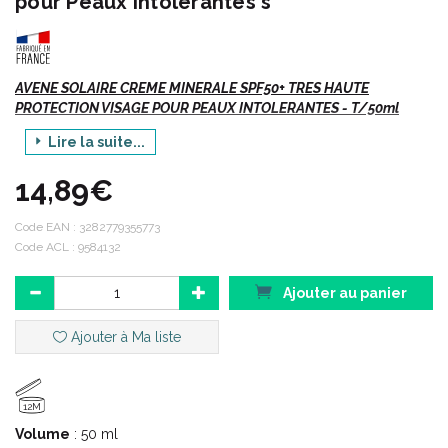
pour Peaux Intolérantes s
AVENE SOLAIRE CREME MINERALE SPF50+ TRES HAUTE
PROTECTION VISAGE POUR PEAUX INTOLERANTES - T/50ml
Lire la suite...
PROTECTION SOLAIRE - PEAUX INTOLÉRANTES
Protection solaire des peaux intolérantes. 100% minérale, sans
14,89€
filtre chimique, sans parfum.
Code EAN :
3282779355773
Code ACL : 9584132
Indications :
Ajouter au panier
Ajouter à Ma liste
Très haute protection solaire UVA/UVB.
Peaux intolérantes et allergiques aux filtres chimiques et aux
parfums.
Peaux intolérantes des adultes et des enfants.
12M
Visage et cou.
Volume
: 50 ml