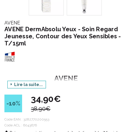
AVENE
AVENE DermAbsolu Yeux - Soin Regard
Jeunesse, Contour des Yeux Sensibles -
T/15ml
AVENE
Lire la suite...
34,90€
Une marque engagée
-10
%
38,90€
Entre science et conscience, Avène s’ engage...
Code EAN :
3282770200553
Pour protéger l’ Homme et préserver son Environnement, les
Code ACL : 6043676
Laboratoires dermatologiques Avène s’ engagent en