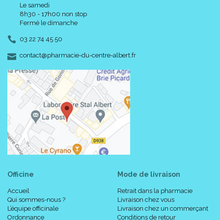
Le samedi
8h30 - 17h00 non stop
Fermé le dimanche
03 22 74 45 50
-
-
contact
@
pharmacie-du-centre-albert.fr
Officine
Mode de livraison
Accueil
Retrait dans la pharmacie
Qui sommes-nous ?
Livraison chez vous
L’équipe officinale
Livraison chez un commerçant
Ordonnance
Conditions de retour