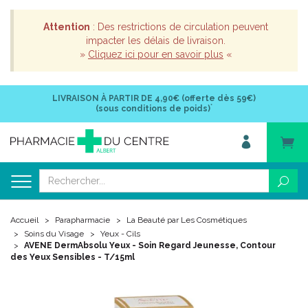
Attention
: Des restrictions de circulation peuvent
impacter les délais de livraison.
»
Cliquez ici pour en savoir plus
«
LIVRAISON À PARTIR DE
4,90€ (offerte dès 59€)
*
(sous conditions de poids)
Accueil
Parapharmacie
La Beauté par Les Cosmétiques
Soins du Visage
Yeux - Cils
AVENE DermAbsolu Yeux - Soin Regard Jeunesse, Contour
des Yeux Sensibles - T/15ml