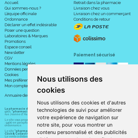
Accueil
Retrait dans la pharmacie
Qui sommes-nous ?
Livraison chez vous
L’équipe officinale
Livraison chez un commerçant
Ordonnance
Conditions de retour
Déclarer un effet indésirable
Poser une question
Laboratoires & Marques
Promotions
Espace conseil
Newsletter
Paiement sécurisé
CGV
Mentions légales
Données personnelles
Cookies
Nous utilisons des
Mes préférences Cookies
Mon compte
cookies
Annuaire des pharmacies
Nous utilisons des cookies et d'autres
technologies de suivi pour améliorer
La pharmacie du centre à Albert
(80300) est une pharmacie française certifiée ISO
9001.
"pharmacie-du-centre-albert.fr "
est le site internet de l
a pharmacie du centre
, 32
rue Jeanne d' Harcourt, 80300 Albert.
votre expérience de navigation sur
Le site vous propose un large choix de plus de 11000 références, au prix les plus bas possible
: 9400 en parapharmacie, animaux, orthopédie, matériel médical. 1700 en médicaments sans
notre site, pour vous montrer un
ordonnance.
contenu personnalisé et des publicités
Le site
"pharmacie-du-centre-albert.fr"
vous propose les service suivants :
Click & Collect (retrait gratuit dans la pharmacie).
La vente à distance chez vous et/ou chez un commerçant sur la France (Andorre, Monaco et