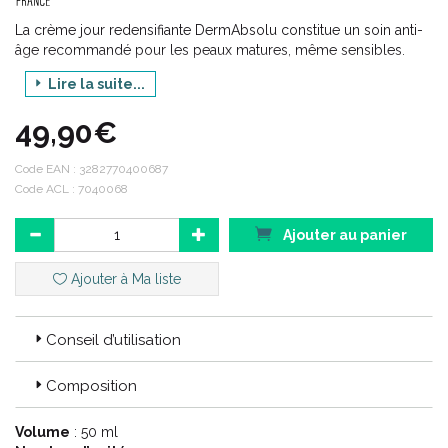
La crème jour redensifiante DermAbsolu constitue un soin anti-
âge recommandé pour les peaux matures, même sensibles.
Elle est formulée à base de polyphénols de vanille, de
Lire la suite...
bakuchiol, de pro-céramides et d’eau thermale d’Avène qui
aident à redensifier la peau, stimuler le collagène, renforcer la
49,90€
fermeté, restaurer les volumes du visage, lisser les rides,
améliorer l’élasticité cutanée et hydrater durablement la peau
Code EAN :
3282770400687
pour un teint plus éclatant et confortable.
Code ACL : 7040068
Ajouter au panier
Ajouter à Ma liste
Conseil d’utilisation
Composition
Volume
: 50 ml