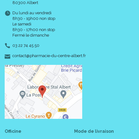
80300 Albert
Du lundi au vendredi
8h30 - 19h00 non stop
Le samedi
8h30 - 17h00 non stop
Fermé le dimanche
03 22 74 45 50
-
-
contact
@
pharmacie-du-centre-albert.fr
Officine
Mode de livraison