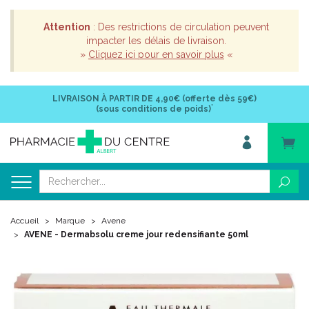
Attention
: Des restrictions de circulation peuvent
impacter les délais de livraison.
»
Cliquez ici pour en savoir plus
«
LIVRAISON À PARTIR DE
4,90€ (offerte dès 59€)
*
(sous conditions de poids)
Accueil
Marque
Avene
AVENE - Dermabsolu creme jour redensifiante 50ml