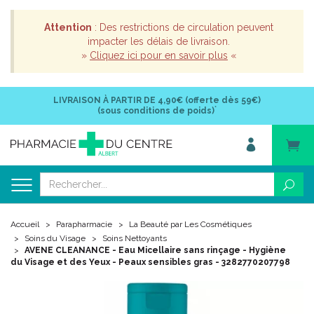
Attention
: Des restrictions de circulation peuvent
impacter les délais de livraison.
»
Cliquez ici pour en savoir plus
«
LIVRAISON À PARTIR DE
4,90€ (offerte dès 59€)
*
(sous conditions de poids)
Accueil
Parapharmacie
La Beauté par Les Cosmétiques
Soins du Visage
Soins Nettoyants
AVENE CLEANANCE - Eau Micellaire sans rinçage - Hygiène
du Visage et des Yeux - Peaux sensibles gras - 3282770207798