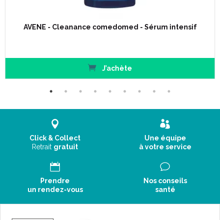
La peau est nette, fraîche et purifiée.
AVENE - Cleanance comedomed - Sérum intensif
Est-elle faite pour moi ?
Cleanance Eau micellaire est destinée aux peaux sensibles
grasses à imperfections.
J’achète
Le bon geste :
Appliquez matin et/ou soir sur le visage et les yeux à l’aide d’un
coton.
Click & Collect
Une équipe
Retrait
gratuit
à votre service
Prendre
Nos conseils
un rendez-vous
santé
Pulvérisez, si nécessaire, une fine brume d’
Eau thermale