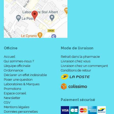
Résultats cliniques :
L'efficacité clinique de Cleanance Eau micellaire a été prouvée
sous contrôle dermatologique (1) :
Immédiatement après utilisation, la peau est douce au
toucher, matifiée, nette, fraîche, purifiée.
Après 28 jours d'utilisation, Cleanance Eau micellaire réduit
Officine
Mode de livraison
de façon significative l’excès de sébum et le taux de
regraissage.
Accueil
Retrait dans la pharmacie
Qui sommes-nous ?
Livraison chez vous
(1) 32 sujets ayant une peau grasse à tendance acnéique. 2
L’équipe officinale
Livraison chez un commerçant
applications par jour sur le visage pendant 28 jours.
Ordonnance
Conditions de retour
Déclarer un effet indésirable
Poser une question
Laboratoires & Marques
Promotions
Composition :
Espace conseil
Newsletter
Paiement sécurisé
CGV
AVENE THERMAL SPRING WATER (AVENE AQUA). BUTYLENE
Mentions légales
GLYCOL. PENTYLENE GLYCOL. PEG-6 APRYLIC/CAPRIC
Données personnelles