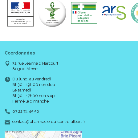
d’Avène
.
Coordonnées
Appliquez ensuite le produit de soin Cleanance ou
TriAcnéal
32 rue Jeanne d’Harcourt
adapté.
80300 Albert
Du lundi au vendredi
8h30 - 19h00 non stop
Le samedi
8h30 - 17h00 non stop
Fermé le dimanche
03 22 74 45 50
-
-
contact
@
pharmacie-du-centre-albert.fr