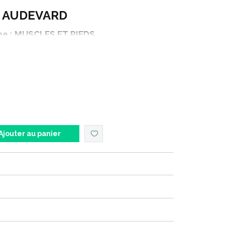
AUDEVARD
 : MUSCLES ET PIEDS
STEM PROTEC SOLUTION BUVABLE
tenance : 4.5 litres
tilise ses muscles. Il est important que la musculature
elle pour soutenir ses déplacements.
Ajouter au panier
antité suffisante permettront un fonctionnement du
heval de la force, de la puissance, mais aussi de l'
pléments alimentaires permet d' améliorer le soutien,
nt des muscles et donc que votre cheval reste