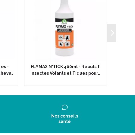
es -
FLYMAX N'TICK 400ml - Répulsif
EKYRENA
Cheval
Insectes Volants et Tiques pour…
Dét
Nos conseils
santé