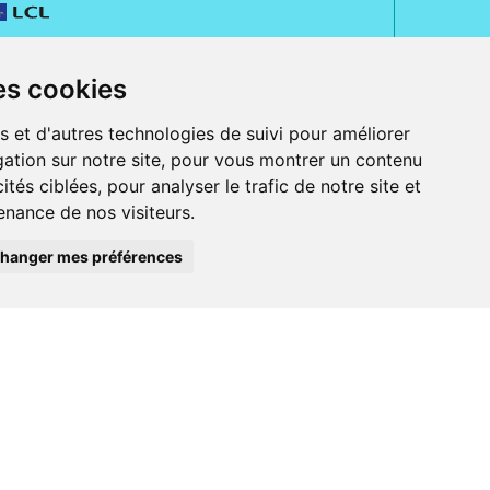
es cookies
s et d'autres technologies de suivi pour améliorer
ation sur notre site, pour vous montrer un contenu
ités ciblées, pour analyser le trafic de notre site et
nance de nos visiteurs.
rue Jeanne d' Harcourt, 80300 Albert.
 sans ordonnance.
hanger mes préférences
ranger).
e, iPad et iPod touch), ou sur Google Play (pour Androïd 5.0 ou version
 Express, Bancontact, PayPal.
 beauté et bien-être ainsi que différents services : suivi personnalisé,
auté de la peau, des cheveux...), mesure de la glycémie, perruques.
s 30 ans, Pharmactiv réunit près de 1500 adhérents pharmaciens autour d' un
du matériel médical sous sa marque BetterLife.
harmacie e-commerce