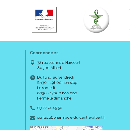
Coordonnées
32 rue Jeanne d’Harcourt
80300 Albert
Du lundi au vendredi
8h30 - 19h00 non stop
Le samedi
8h30 - 17h00 non stop
Fermé le dimanche
03 22 74 45 50
-
-
contact
@
pharmacie-du-centre-albert.fr