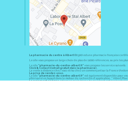
La pharmacie du centre à Albert
(80300) est une pharmacie française certifi
Le site vous propose un large choix de plus de 11000 références, au prix les 
Le site
"pharmacie-du-centre-albert.fr"
vous propose les service suivants :
Click & Collect (retrait gratuit dans la pharmacie).
La vente à distance chez vous et/ou chez un commerçant sur la France (Andorre, 
La prise de rendez-vous.
Le site
"pharmacie-du-centre-albert.fr"
est également disponible pour vos s
ultérieure) en tapant dans le moteur de recherche d' application : " Albert Pha
Le paiement en ligne
est assuré par la borne de paiement entièrement sécuri
En officine,
la pharmacie du centre à Albert
(80300) vous propose ses conseil
diabète, sevrage tabagique, risques cardiovasculaires, prise de tension artériell
La pharmacie du centre à Albert
(80300) fait partie du groupement
Pharmac
objectif commun : devenir un véritable « relais santé » au service des client
Les horaires d'ouverture
sont de 8h30 à 19h00 non stop du lundi au vendredi 
Vous pouvez contacter
la pharmacie du centre à Albert
(80300) par téléphone
Pour le dimanche et la nuit, vous pouvez trouver l
a pharmacie de garde
la pl
© 2011-2026
PHARM