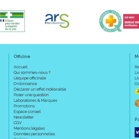
Officine
M
Accueil
Re
Qui sommes-nous ?
Li
L’équipe officinale
Li
Ordonnance
Co
Déclarer un effet indésirable
Poser une question
Laboratoires & Marques
Promotions
Espace conseil
Newsletter
P
CGV
Mentions légales
Données personnelles