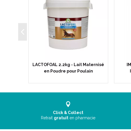
tien
LACTOFOAL 2.2kg - Lait Maternisé
I
u Cheval
en Poudre pour Poulain
Click & Collect
Retrait
gratuit
en pharmacie