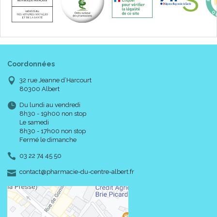
Coordonnées
32 rue Jeanne d’Harcourt
80300 Albert
Du lundi au vendredi
8h30 - 19h00 non stop
Le samedi
8h30 - 17h00 non stop
Fermé le dimanche
03 22 74 45 50
-
-
contact
@
pharmacie-du-centre-albert.fr