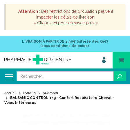
Attention
: Des restrictions de circulation peuvent
impacter les délais de livraison.
»
Cliquez ici pour en savoir plus
«
LIVRAISON À PARTIR DE
4,90€ (offerte dès 59€)
*
(sous conditions de poids)
Accueil
Marque
Audevard
BALSAMIC CONTROL 1kg - Confort Respiratoire Cheval -
Voies Inférieures