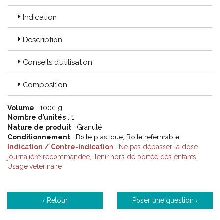
La gêne va entraîner une respiration poussive qui va diminuer
les capacités et le niveau de performance à l' effort de votre
Indication
cheval.
Les compléments alimentaires, et produits nébulisables de la
Description
gamme confort respiratoire des laboratoires Audevard,
élaborés par des vétérinaires, ont des compositions
permettant de soutenir la respiration de votre cheval.
Conseils d’utilisation
Composition
Code ACL : 6620809
Code EAN : 3515651901905
Volume
: 1000 g
Nombre d’unités
: 1
Nature de produit
: Granulé
Conditionnement
: Boite plastique, Boite refermable
Indication / Contre-indication
: Ne pas dépasser la dose
journalière recommandée, Tenir hors de portée des enfants,
Usage vétérinaire
‹ Retour
Poser une question ›