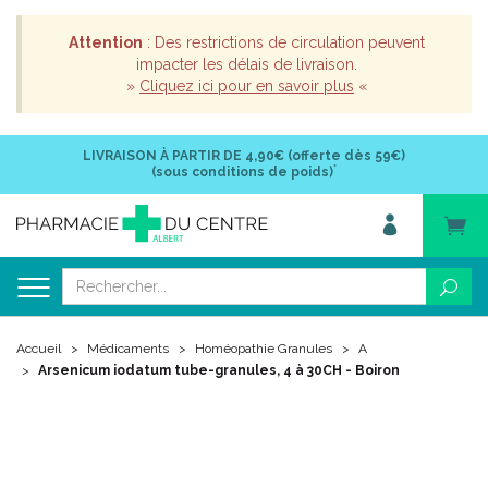
Attention
: Des restrictions de circulation peuvent
impacter les délais de livraison.
»
Cliquez ici pour en savoir plus
«
LIVRAISON À PARTIR DE
4,90€ (offerte dès 59€)
*
(sous conditions de poids)
Accueil
Médicaments
Homéopathie Granules
A
Arsenicum iodatum tube-granules, 4 à 30CH - Boiron