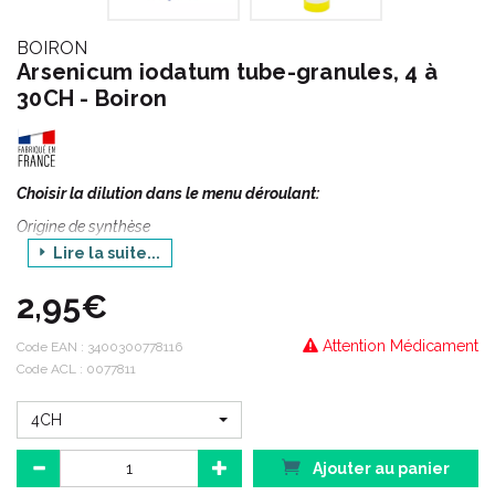
BOIRON
Arsenicum iodatum tube-granules, 4 à
30CH - Boiron
Choisir la dilution dans le menu déroulant:
Origine de synthèse
Lire la suite...
ARSENICUM IODATUM médicament homéopathique est préparé
à partir de Iodure d'arsenic.
2,95€
ARSENICUM IODATUM est un médicament homéopathique
habituellement utilisé en O.R.L., en cardiologie et en
Attention Médicament
Code EAN :
3400300778116
dermatologie.
Code ACL : 0077811
*En O.R.L. : en cas de rhinites chroniques, de toux
4CH
spasmodiques, d'asthme, de coryza, d'épistaxis et de
rhinopharyngites.
Ajouter au panier
*En cardiologie : en cas de troubles du rythme cardiaque,