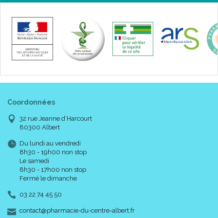
Coordonnées
32 rue Jeanne d’Harcourt
80300 Albert
Du lundi au vendredi
8h30 - 19h00 non stop
Le samedi
8h30 - 17h00 non stop
Fermé le dimanche
03 22 74 45 50
-
-
contact
@
pharmacie-du-centre-albert.fr