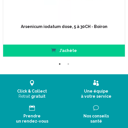
Arsenicum Iodatum est également indiqué en cas d’
éruptions cutanées herpétiques écailleuses et/ou
croûteuses. De plus il soigne efficacement les acnés
indurées ou vulgaires provoquant une desquamation et une
sècheresse de la peau.
Arsenicum iodatum dose, 5 à 30CH - Boiron
1 tube-granules contient environ 70 à 80 granules.
J’achète
Mode d' emploi :
Click & Collect
Une équipe
Retrait
gratuit
à votre service
Prendre
Nos conseils
un rendez-vous
santé