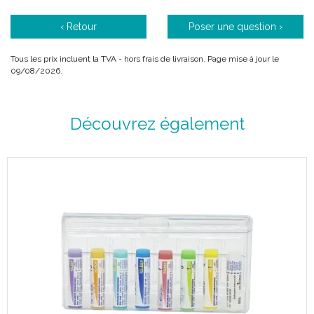
‹ Retour
Poser une question ›
Tous les prix incluent la TVA - hors frais de livraison. Page mise à jour le
09/08/2026.
Découvrez également
ARSENICUM IODATUM est un médicament homéopathique
habituellement utilisé en O.R.L , en cardiologie et en
dermatologie.
En O.R.L. : en cas de rhinites chroniques, de toux
spasmodiques, d' asthme, de coryza, d' épistaxis et de
rhinopharyngites.
En cardiologie : en cas de troubles du rythme cardiaque, d'
artérioscléroses, de péricardites et de palpitations.
En dermatologie : en cas de mycoses cutanées, de
dermatoses, de psoriasis, d' eczémas et d' ichtyoses.