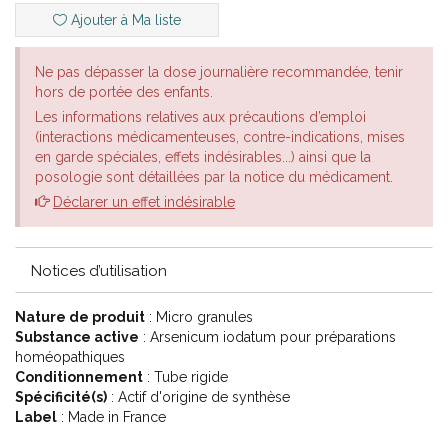
d'artérioscléroses, de péricardites et de palpitations.
Ajouter à Ma liste
*En dermatologie : en cas de mycoses cutanées, de
dermatoses, de psoriasis,d'eczémas et d'ichtyoses. Arsenicum
Ne pas dépasser la dose journalière recommandée, tenir
Iodatum est également indiqué en cas d’éruptions cutanées
hors de portée des enfants.
herpétiques écailleuses et/ou croûteuses. De plus il soigne
efficacement les acnés indurées ou vulgaires provoquant une
Les informations relatives aux précautions d’emploi
desquamation et une sècheresse de la peau.
(interactions médicamenteuses, contre-indications, mises
en garde spéciales, effets indésirables...) ainsi que la
posologie sont détaillées par la notice du médicament.
Le conseil de votre pharmacien
Déclarer un effet indésirable
Choisir la dilution dans la liste déroulante ci-dessous . Les choix
possibles sont :
Notices d’utilisation
4CH Jaune
5CH Vert
Nature de produit
: Micro granules
7CH Rouge
Substance active
: Arsenicum iodatum pour préparations
9CH Bleu
homéopathiques
15CH Orange
Conditionnement
: Tube rigide
30CH Mauve
Spécificité(s)
: Actif d'origine de synthèse
Label
: Made in France